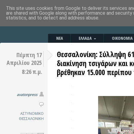
This site uses cookies from Google to deliver its services an
are shared with Google along with performance and security 
statistics, and to detect and address abuse.
ΝΕΑ
ΕΛΛΑΔΑ
ΟΙΚΟΝΟΜΙΑ
Θεσσαλονίκη: Σύλληψη 6
Πέμπτη 17
διακίνηση τσιγάρων και κ
Απριλίου 2025
βρέθηκαν 15.000 περίπου
8:26 π.μ.
avatonpress
ΑΣΤΥΝΟΜΙΚΟ
ΘΕΣΣΑΛΟΝΙΚΗ