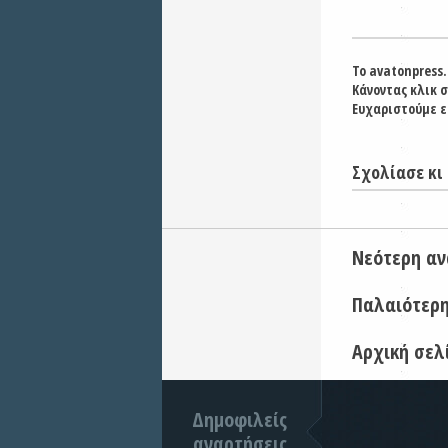
Το avatonpress.
Κάνοντας κλικ 
Ευχαριστούμε ε
Σχολίασε κι 
Νεότερη α
Παλαιότερ
Αρχική σελ
Δημοφιλείς
αναρτήσεις