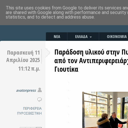
This site uses cookies from Google to deliver its services an
are shared with Google along with performance and security 
statistics, and to detect and address abuse.
ΝΕΑ
ΕΛΛΑΔΑ
ΟΙΚΟΝΟΜΙΑ
Παράδοση υλικού στην Π
Παρασκευή 11
από τον Αντιπεριφερειάρ
Απριλίου 2025
Γιουτίκα
11:12 π.μ.
avatonpress
ΠΕΡΙΦΕΡΕΙΑ
ΠΥΡΟΣΒΕΣΤΙΚΗ