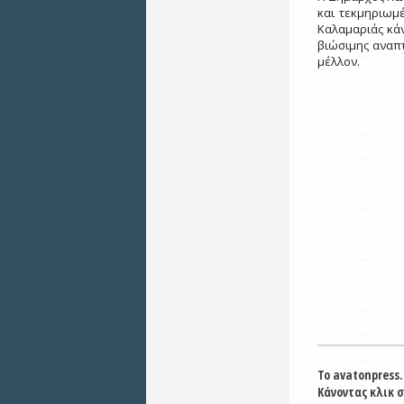
και τεκμηριωμ
Καλαμαριάς κά
βιώσιμης αναπτ
μέλλον.
Το avatonpress.
Κάνοντας κλικ 