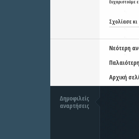
Ευχαριστούμε ε
Σχολίασε κι 
Νεότερη α
Παλαιότερ
Αρχική σελ
Δημοφιλείς
αναρτήσεις