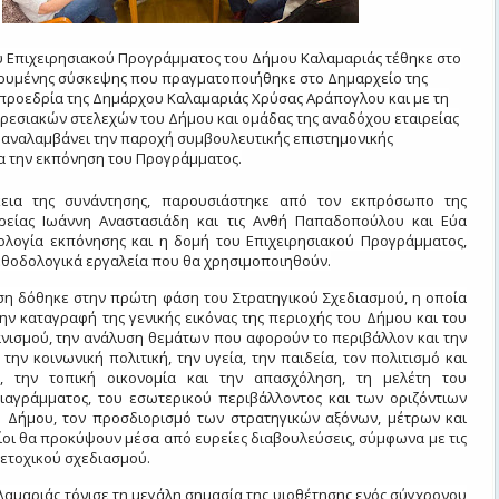
υ Επιχειρησιακού Προγράμματος του Δήμου Καλαμαριάς τέθηκε στο
υρυμένης σύσκεψης που πραγματοποιήθηκε στο Δημαρχείο της
προεδρία της Δημάρχου Καλαμαριάς Χρύσας Αράπογλου και με τη
ρεσιακών στελεχών του Δήμου και ομάδας της αναδόχου εταιρείας
 αναλαμβάνει την παροχή συμβουλευτικής επιστημονικής
α την εκπόνηση του Προγράμματος.
κεια της συνάντησης, παρουσιάστηκε από τον εκπρόσωπο της
ρείας Ιωάννη Αναστασιάδη και τις Ανθή Παπαδοπούλου και Εύα
λογία εκπόνησης και η δομή του Επιχειρησιακού Προγράμματος,
εθοδολογικά εργαλεία που θα χρησιμοποιηθούν.
αση δόθηκε στην πρώτη φάση του Στρατηγικού Σχεδιασμού, η οποία
ην καταγραφή της γενικής εικόνας της περιοχής του Δήμου και του
νισμού, την ανάλυση θεμάτων που αφορούν το περιβάλλον και την
 την κοινωνική πολιτική, την υγεία, την παιδεία, τον πολιτισμό και
ό, την τοπική οικονομία και την απασχόληση, τη μελέτη του
ιαγράμματος, του εσωτερικού περιβάλλοντος και των οριζόντιων
 Δήμου, τον προσδιορισμό των στρατηγικών αξόνων, μέτρων και
ίοι θα προκύψουν μέσα από ευρείες διαβουλεύσεις, σύμφωνα με τις
ετοχικού σχεδιασμού.
αμαριάς τόνισε τη μεγάλη σημασία της υιοθέτησης ενός σύγχρονου