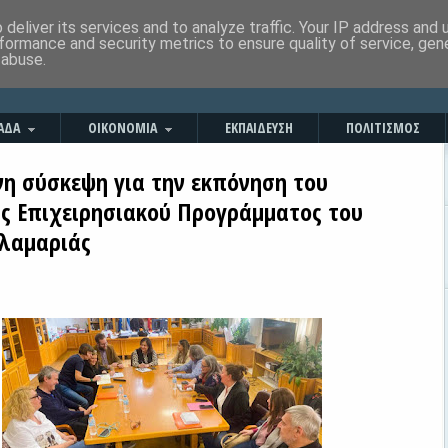
deliver its services and to analyze traffic. Your IP address and
formance and security metrics to ensure quality of service, ge
 abuse.
ΑΔΑ
ΟΙΚΟΝΟΜΙΑ
ΕΚΠΑΙΔΕΥΣΗ
ΠΟΛΙΤΙΣΜΟΣ
νη σύσκεψη για την εκπόνηση του
ς Επιχειρησιακού Προγράμματος του
λαμαριάς