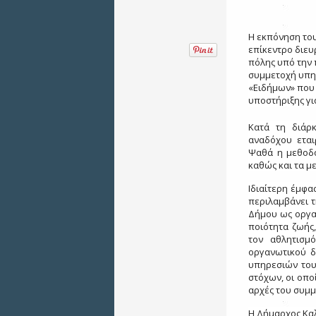
Η εκπόνηση το
επίκεντρο διε
πόλης υπό την 
συμμετοχή υπη
«Ειδήμων» που
υποστήριξης γι
Κατά τη διάρ
αναδόχου εται
Ψαθά η μεθοδο
καθώς και τα μ
Ιδιαίτερη έμφ
περιλαμβάνει τ
Δήμου ως οργα
ποιότητα ζωής,
τον αθλητισμ
οργανωτικού δ
υπηρεσιών του
στόχων, οι οπο
αρχές του συμμ
Η Δήμαρχος Καλ