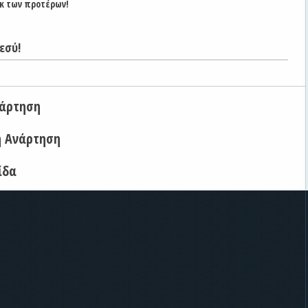
κ των προτέρων!
εσύ!
νάρτηση
η Ανάρτηση
ίδα