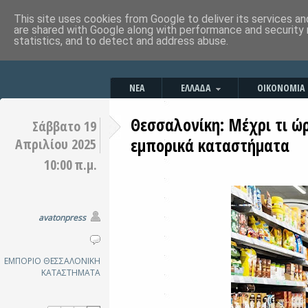
This site uses cookies from Google to deliver its services an
are shared with Google along with performance and security 
statistics, and to detect and address abuse.
ΝΕΑ
ΕΛΛΑΔΑ
ΟΙΚΟΝΟΜΙΑ
Θεσσαλονίκη: Μέχρι τι ώρ
Σάββατο 19
εμπορικά καταστήματα
Απριλίου 2025
10:00 π.μ.
avatonpress
ΕΜΠΟΡΙΟ
ΘΕΣΣΑΛΟΝΙΚΗ
ΚΑΤΑΣΤΗΜΑΤΑ