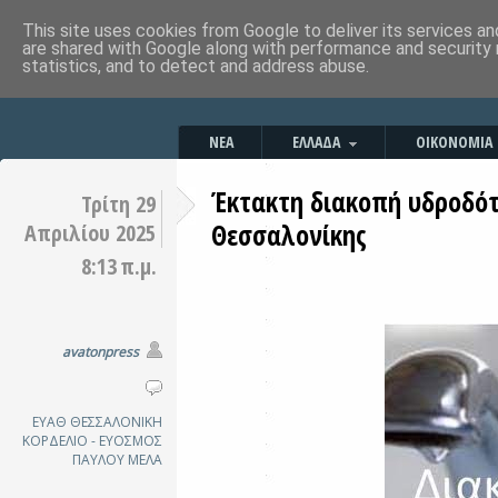
This site uses cookies from Google to deliver its services an
are shared with Google along with performance and security 
statistics, and to detect and address abuse.
ΝΕΑ
ΕΛΛΑΔΑ
ΟΙΚΟΝΟΜΙΑ
Έκτακτη διακοπή υδροδότ
Τρίτη 29
Θεσσαλονίκης
Απριλίου 2025
8:13 π.μ.
avatonpress
ΕΥΑΘ
ΘΕΣΣΑΛΟΝΙΚΗ
ΚΟΡΔΕΛΙΟ - ΕΥΟΣΜΟΣ
ΠΑΥΛΟΥ ΜΕΛΑ