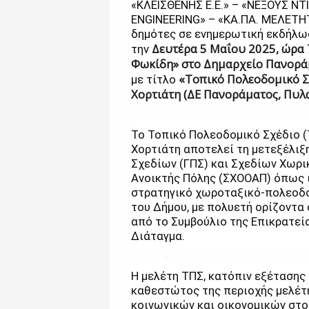
«ΚΛΕΙΣΘΕΝΗΣ Ε.Ε.» – «ΝΕΞΟΥΣ ΝΤΙ
ENGINEERING» – «ΚΑ.ΠΑ. ΜΕΛΕΤΗΤΙ
δημότες σε ενημερωτική εκδήλω
Δευτέρα 5 Μαΐου 2025, ώρα 7
την
Φωκίδη» στο Δημαρχείο Πανορά
«Τοπικό Πολεοδομικό Σ
με τίτλο
Χορτιάτη (ΔΕ Πανοράματος, Πυλα
Το Τοπικό Πολεοδομικό Σχέδιο (
Χορτιάτη αποτελεί τη μετεξέλιξ
Σχεδίων (ΓΠΣ) και Σχεδίων Χωρι
Ανοικτής Πόλης (ΣΧΟΟΑΠ) όπως 
στρατηγικό χωροταξικό-πολεοδομ
του Δήμου, με πολυετή ορίζοντα
από το Συμβούλιο της Επικρατεία
Διάταγμα.
Η μελέτη ΤΠΣ, κατόπιν εξέτασης
καθεστώτος της περιοχής μελέτ
κοινωνικών και οικονομικών στο