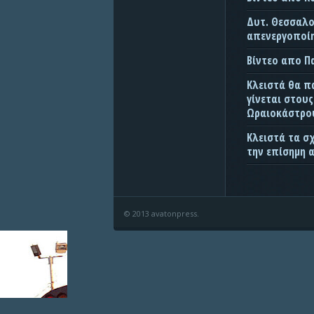
Δυτ. Θεσσαλον
απενεργοποίη
Βίντεο απο 
Κλειστά θα π
γίνεται στου
Ωραιοκάστρου
Κλειστά τα σ
την επίσημη 
© 2013 avatonpress.