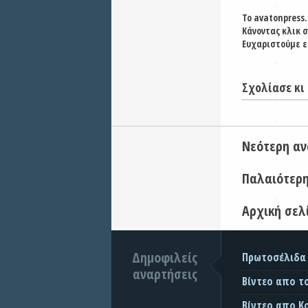
Το avatonpress.
Κάνοντας κλικ 
Ευχαριστούμε ε
Σχολίασε κι 
Νεότερη α
Παλαιότερ
Αρχική σελ
Δημοφιλείς
Πρωτοσέλιδα
αναρτήσεις
Βίντεο απο τ
Βίντεο απο Κ