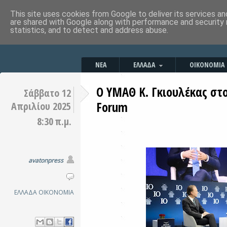
This site uses cookies from Google to deliver its services an
are shared with Google along with performance and security 
statistics, and to detect and address abuse.
ΝΕΑ
ΕΛΛΑΔΑ
ΟΙΚΟΝΟΜΙΑ
O ΥΜΑΘ K. Γκιουλέκας στο
Σάββατο 12
Forum
Απριλίου 2025
8:30 π.μ.
avatonpress
ΕΛΛΑΔΑ
ΟΙΚΟΝΟΜΙΑ