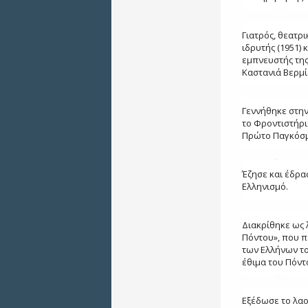
Γιατρός, θεατρ
ιδρυτής (1951)
εμπνευστής της
Καστανιά Βερμί
Γεννήθηκε στη
το Φροντιστήρι
Πρώτο Παγκόσμι
Έζησε και έδρ
Ελληνισμό.
Διακρίθηκε ως 
Πόντου», που π
των Ελλήνων το
έθιμα του Πόντ
Εξέδωσε το λαο