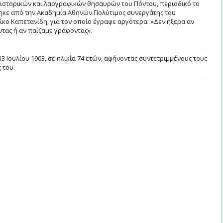
ιστορικών και λαογραφικών θησαυρών του Πόντου, περιοδικό το
ηκε από την Ακαδημία Αθηνών.
Πολύτιμος συνεργάτης του
κο Καπετανίδη, για τον οποίο έγραφε αργότερα: «Δεν ήξερα αν
τας ή αν παίζαμε γράφοντας».
3 Ιουλίου 1963, σε ηλικία 74 ετών, αφήνοντας συντετριμμένους τους
 του.