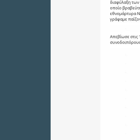
διαφύλαξη των 
οποίο βραβεύτ
εθνομάρτυρα Νί
γράφαμε παίζον
Απεβίωσε στις 1
συνοδοιπόρους