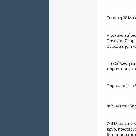
Τετάρτη 28 Μαΐ
Αποκαλυπτήρια 
Παναγίας Σουμε
θύματα της Γεν
Η εκδήλωση περ
παράσταση με τ
Παρουσιάζει ο 
Φίλων Κτενίδης
Ο Φίλων Κτενίδ
έργο, πρωτεργά
διατήρηση της 