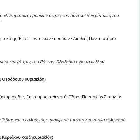
μα
«
Πνευματικές προσωπικότητες του Πόντου: Η περίπτωση του
»
ριακίδης, Έδρα Ποντιακών Σπουδών / Διεθνές Πανεπιστήμιο
 προσωπικότητες του Πόντου: Οδοδείκτες για το μέλλον
υ Θεοδόσιου Κυριακίδη)
ζηκυριακίδης, Επίκουρος καθηγητής Έδρας Ποντιακών Σπουδών
: Ο βίος και η πολυσχιδής προσφορά του στον ποντιακό ελληνισμό
υ Κυριάκου Χατζηκυριακίδη)