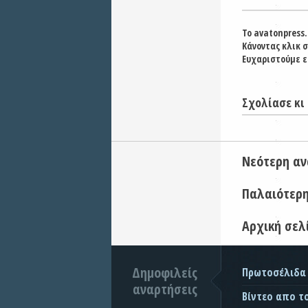
Το avatonpress.
Κάνοντας κλικ 
Ευχαριστούμε ε
Σχολίασε κι 
Νεότερη α
Παλαιότερ
Αρχική σελ
Δημοφιλείς
Πρωτοσέλιδα
αναρτήσεις
Βίντεο απο τ