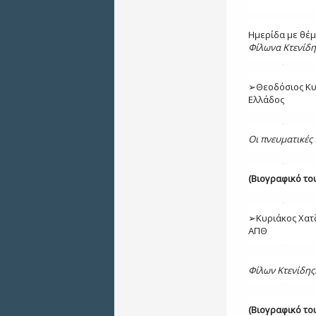
Ημερίδα με θέ
Φίλωνα Κτενίδη
➢
Θεοδόσιος Κυ
Ελλάδος
Οι πνευματικές
(Βιογραφικό το
➢
Κυριάκος Χατ
ΑΠΘ
Φίλων Κτενίδης
(Βιογραφικό το