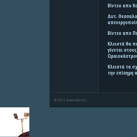
Βίντεο απο Κ
Δυτ. Θεσσαλον
απενεργοποίη
Βίντεο απο 
Κλειστά θα π
γίνεται στου
Ωραιοκάστρου
Κλειστά τα σ
την επίσημη 
© 2013 avatonpress.