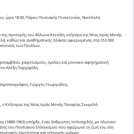
ου, ώρα 18:00
,
Πάρκο Ποντιακής Γενοκτονίας, Νικόπολη
της προτομής του Φίλωνα Κτενίδη, κτήτορα της Νέας Ιεράς Μονής
λά, καθώς και αναθηματικής πλάκας αφιερωμένης στα 353.000
οκτονίας των Ποντίων.
ιλαμβάνει χαιρετισμούς, ομιλίες και μουσικο-αφηγηματική
ον Αλέξη Παρχαρίδη.
δημοσιογράφος, Γιώργος Γεωργιάδης.
, ο Κτήτορας της Νέας Ιεράς Μονής Παναγίας Σουμελά
ης (1889-1963) υπήρξε, ένας άνθρωπος πολυσχιδής, με πλούσιο
της του Ποντιακού Ελληνισμού που αφιέρωσε τη ζωή του στη
ποντιακής ταυτότητας και ιστορικής μνήμης.