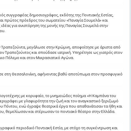
ικός συγγραφέας δημοσιογράφος, εκδότης της Ποντιακής Εστίας,
 και πρώτος πρόεδρος του σωματείου «Παναγία Σουμελά» και
 ιδέας για ανιστόρηση της μονής της Παναγίας Σουμελά στην
ου.
ν Τραπεζούντα, μεγάλωσε στην Κρώμνη, αποφοίτησε με άριστα από
ον Τραπεζούντος και σπούδασε ιατρική. Υπηρέτησε ως γιατρός στον
ο Πόλεμο και στον Μικρασιατικό Αγώνα.
ασε στη Θεσσαλονίκη, αφήνοντας βαθύ αποτύπωμα στον προσφυγικό
λογοτέχνης με κορυφαίο, το μνημειώδες ποίημα «Η Καμπάνα του
εριγράφει με γλαφυρότητα την ζωή και τον αναγκαστικό ξεριζωμό
υ Πόντου, ενώ έγραψε θεατρικά έργα που απαθανάτισαν τα ήθη και
ου, θεμελίωσαν και στέριωσαν το ποντιακό θέατρο στην Ελλάδα.
γραφικό περιοδικό Ποντιακή Εστία, με στόχο τη συγκέντρωση και