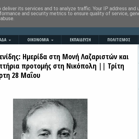
deliver its services and to analyze traffic. Your IP address and
formance and security metrics to ensure quality of service, ge
 abuse.
ΑΔΑ
ΟΙΚΟΝΟΜΙΑ
ΕΚΠΑΙΔΕΥΣΗ
ΠΟΛΙΤΙΣΜΟΣ
ενίδης: Ημερίδα στη Μονή Λαζαριστών και
τήρια προτομής στη Νικόπολη || Τρίτη
άρτη 28 Μαΐου