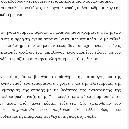
 οι μεθοδολογικές και τεχνικές ιδιαιτερότητες, ο συναρπαστικός
 οι ποικίλες προκλήσεις της αρχαιολογικής, παλαιοανθρωπολογικής
ικής έρευνας.
α σπήλαια αντιμετωπίζονται ως αναπόσπαστο κομμάτι της ζωής των
αυτή η άρρηκτη σχέση αποτυπώνεται πολυεπίπεδα. Το μοναδικό
ο οικοσύστημα των σπηλαίων εκλαμβάνεται όχι απλώς ως ένας
ηματισμός αλλά ως ένα περιβάλλον, ένας βιωμένος χώρος, με τον
δέεται μαζί του από την πρώτη στιγμή της ύπαρξής του.
ίναι τόπος όπου βιώθηκε το αίσθημα της καταφυγής και της
 εγκλεισμού, του τραύματος, της γιορτής και της τελετουργίας, της
 εμπειρίας, της επαφής με τις θεότητες, της αναγέννησης, της
ς φιλοσοφικής αναζήτησης. Το ποικίλο αυτό φάσμα παρουσιάζεται
πτη μέσα από πέντε κύριες ενότητες:
Ένα ημερολόγιο του
,
Η αρχαιολογία των σπηλαίων
,
Η άλλη όψη των
ουθώντας τις διαδρομές και Ρίχνοντας φως στη σπηλιά
.