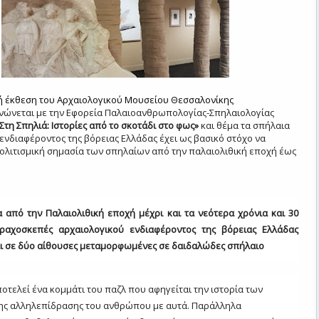
ή έκθεση του Αρχαιολογικού Μουσείου Θεσσαλονίκης
νώνεται με την Εφορεία Παλαιοανθρωπολογίας-
Σπηλαιολογίας
Στη Σπηλιά: Ιστορίες από το σκοτάδι στο φως»
και θέμα τα σπήλαια
ενδιαφέροντος της βόρειας Ελλάδας έχει ως βασικό στόχο να
πολιτισμική σημασία των σπηλαίων από την παλαιολιθική εποχή έως
α από την Παλαιολιθική εποχή μέχρι και τα νεότερα χρόνια και 30
ραχοσκεπές αρχαιολογικού ενδιαφέροντος της βόρειας Ελλάδας
ι σε δύο αίθουσες μεταμορφωμένες σε δαιδαλώδες σπήλαιο
οτελεί ένα κομμάτι του παζλ που αφηγείται την ιστορία των
της αλληλεπίδρασης του ανθρώπου με αυτά. Παράλληλα