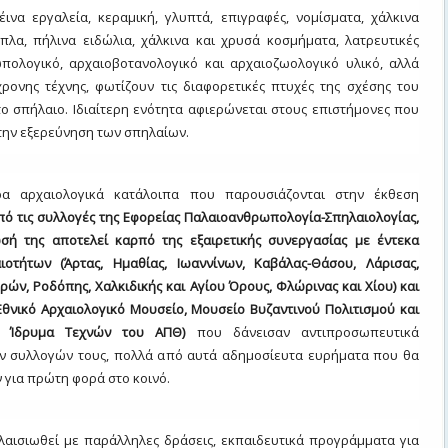
έινα εργαλεία, κεραμική, γλυπτά, επιγραφές, νομίσματα, χάλκινα
όπλα, πήλινα ειδώλια, χάλκινα και χρυσά κοσμήματα, λατρευτικές
ωπολογικό, αρχαιοβοτανολογικό και αρχαιοζωολογικό υλικό, αλλά
ρονης τέχνης, φωτίζουν τις διαφορετικές πτυχές της σχέσης του
ο σπήλαιο. Ιδιαίτερη ενότητα αφιερώνεται στους επιστήμονες που
την εξερεύνηση των σπηλαίων.
ρα αρχαιολογικά κατάλοιπα που παρουσιάζονται στην έκθεση
πό τις συλλογές της Εφορείας Παλαιοανθρωπολογία-
Σπηλαιολογίας,
σή της αποτελεί
καρπό της εξαιρετικής συνεργασίας με έντεκα
ιοτήτων (Άρτας, Ημαθίας, Ιωαννίνων, Καβάλας-Θάσου, Λάρισας,
ρών, Ροδόπης, Χαλκιδικής και Αγίου Όρους, Φλώρινας και Χίου) και
Εθνικό Αρχαιολογικό Μουσείο, Μουσείο Βυζαντινού Πολιτισμού και
ο Ίδρυμα Τεχνών του ΑΠΘ)
που δάνεισαν αντιπροσωπευτικά
ων συλλογών τους, πολλά από αυτά αδημοσίευτα ευρήματα που θα
 για πρώτη φορά στο κοινό.
λαισιωθεί με παράλληλες δράσεις, εκπαιδευτικά προγράμματα για