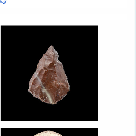
h.gr
.