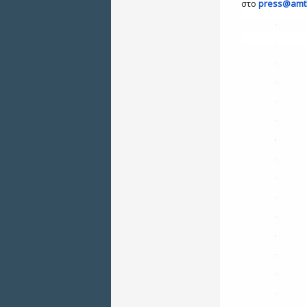
στο
press@amt