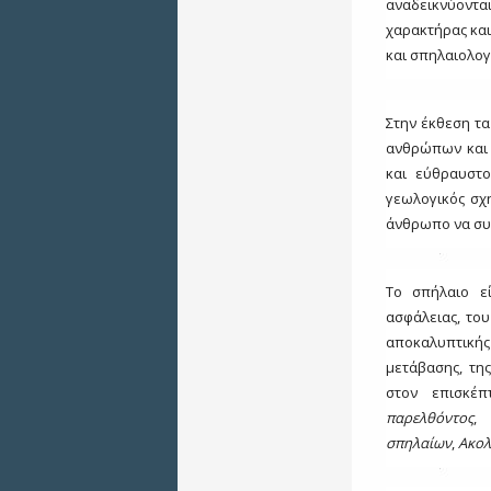
αναδεικνύονται
χαρακτήρας και
και σπηλαιολογ
Στην έκθεση τ
ανθρώπων και 
και εύθραυστ
γεωλογικός σχ
άνθρωπο να συν
Το σπήλαιο ε
ασφάλειας, του
αποκαλυπτικής
μετάβασης, τη
στον επισκέ
παρελθόντος
σπηλαίων
,
Ακολ