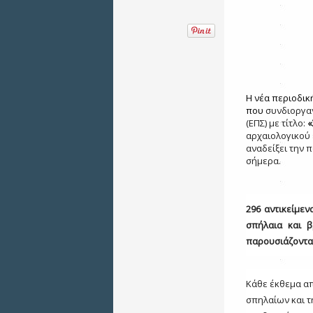
H νέα περιοδικ
που
συνδιοργα
(ΕΠΣ)
με τίτλο:
«
αρχαιολογικού 
αναδείξει την 
σήμερα.
296 αντικείμεν
σπήλαια και β
παρουσιάζοντα
Κάθε έκθεμα απ
σπηλαίων και 