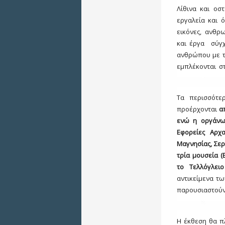
Λίθινα και οστ
εργαλεία και 
εικόνες, ανθρ
και έργα σύγχ
ανθρώπου με τ
εμπλέκονται σ
Τα περισσότε
προέρχονται
α
ενώ η οργάνω
Εφορείες Αρχα
Μαγνησίας, Σερ
τρία μουσεία (
το Τελλόγλει
αντικείμενα τ
παρουσιαστούν
Η έκθεση θα π