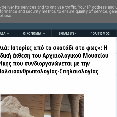
deliver its services and to analyze traffic. Your IP address and
formance and security metrics to ensure quality of service, ge
 abuse.
ΑΔΑ
ΟΙΚΟΝΟΜΙΑ
ΕΚΠΑΙΔΕΥΣΗ
ΠΟΛΙΤΙΣΜΟΣ
ιά: Ιστορίες από το σκοτάδι στο φως»: Η
οδική έκθεση του Αρχαιολογικού Μουσείου
ίκης που συνδιοργανώνεται με την
Παλαιοανθρωπολογίας-Σπηλαιολογίας