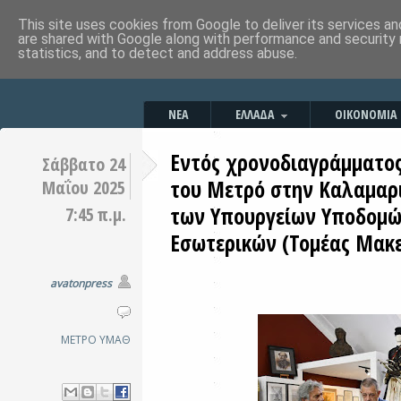
This site uses cookies from Google to deliver its services an
are shared with Google along with performance and security 
statistics, and to detect and address abuse.
ΝΕΑ
ΕΛΛΑΔΑ
ΟΙΚΟΝΟΜΙΑ
Εντός χρονοδιαγράμματο
Σάββατο 24
του Μετρό στην Καλαμαρι
Μαΐου 2025
των Υπουργείων Υποδομώ
7:45 π.μ.
Εσωτερικών (Τομέας Μακε
avatonpress
ΜΕΤΡΟ
ΥΜΑΘ