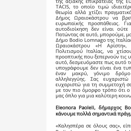
της αξιακής επικράτειας της Ε
TACIS, το οποίο τιμώ ιδιαιτέρ
θεωρία αλλά χτίζει πραγματικ
Δήμος Ωραιοκάστρου να βρε
ευρωπαϊκής προσπάθειας. Γι
αυτοδιοίκηση δεν είναι ούτε 
Πατώντας σε αυτό, μπορούμε, μα
Δήμο Bodio Lomnago της Ιταλίας
Ωραιοκάστρου «Η Αρίστη», 
Πολιτισμού Ιταλίας, να χτίσο
προοπτικής που ξεπερνούν τις υ
αυτό, δεσμευόμαστε πως αυτό 
υπογράφουμε δεν είναι ένα τυπι
έναν μακρύ, γόνιμο δρόμο
αλληλεγγύης. Σας ευχαριστώ
ευχαριστώ για τη συμμετοχή σα
με τον πιο όμορφο τρόπο ότι ο 
μας όπλο για μια καλύτερη κοινω
Eleonora
Paoleli
, δήμαρχος
Bo
κάνουμε πολλά σημαντικά πράγ
«Καλησπέρα σε όλους σας», είπ