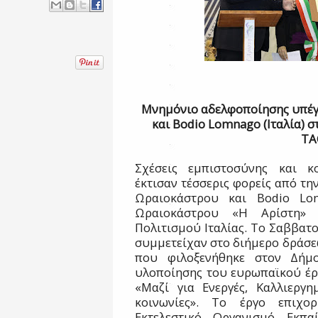
Μνημόνιο αδελφοποίησης υπέγ
και
Bodio
Lomnago
(Ιταλία) 
TA
Σχέσεις εμπιστοσύνης και κ
έκτισαν τέσσερις φορείς από την
Ωραιοκάστρου και
Bodio
Lo
Ωραιοκάστρου «Η Αρίστη» κ
Πολιτισμού Ιταλίας. Το Σαββατο
συμμετείχαν στο διήμερο δράσεων
που φιλοξενήθηκε στον Δήμο
υλοποίησης του ευρωπαϊκού έρ
«Μαζί για Ενεργές, Καλλιεργη
κοινωνίες». Το έργο επιχο
Εκτελεστικό Οργανισμό Εκπα