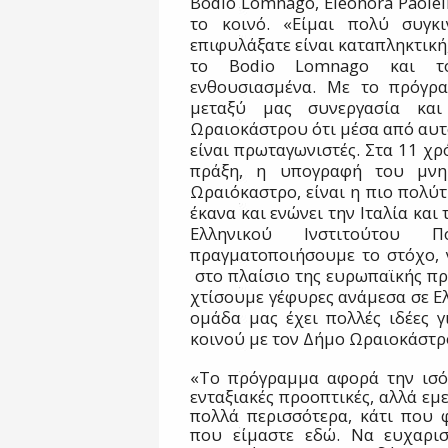
Bodio
Lomnago
,
Eleonora
Paolel
το κοινό. «Είμαι πολύ συγκ
επιφυλάξατε είναι καταπληκτική
το
Bodio
Lomnago
και τ
ενθουσιασμένα. Με το πρόγ
μεταξύ μας συνεργασία κα
Ωραιοκάστρου ότι μέσα από αυτό
είναι πρωταγωνιστές. Στα 11 χρ
πράξη, η υπογραφή του μνη
Ωραιόκαστρο, είναι η πιο πολύτ
έκανα και ενώνει την Ιταλία και
Ελληνικού Ινστιτούτου Π
πραγματοποιήσουμε το στόχο, 
στο πλαίσιο της ευρωπαϊκής πρ
χτίσουμε γέφυρες ανάμεσα σε Ελλ
ομάδα μας έχει πολλές ιδέες γ
κοινού με τον Δήμο Ωραιοκάστρο
«Το πρόγραμμα αφορά την ισό
ενταξιακές προοπτικές, αλλά εμε
πολλά περισσότερα, κάτι που 
που είμαστε εδώ. Να ευχαρι