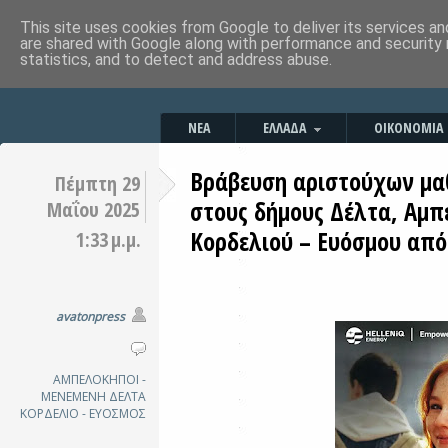
This site uses cookies from Google to deliver its services an
are shared with Google along with performance and security 
statistics, and to detect and address abuse.
ΝΕΑ
ΕΛΛΑΔΑ
ΟΙΚΟΝΟΜΙΑ
Βράβευση αριστούχων μα
Πέμπτη 29
στους δήμους Δέλτα, Αμ
Μαΐου 2025
Κορδελιού – Ευόσμου από
1:33 μ.μ.
avatonpress
ΑΜΠΕΛΟΚΗΠΟΙ -
ΜΕΝΕΜΕΝΗ
ΔΕΛΤΑ
ΚΟΡΔΕΛΙΟ - ΕΥΟΣΜΟΣ