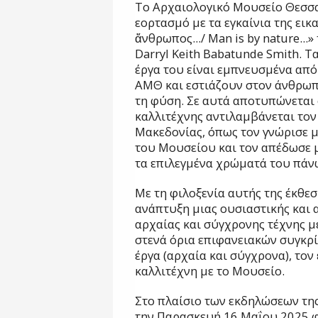
Το Αρχαιολογικό Μουσείο Θεσσα
εορτασμό με τα εγκαίνια της εικ
ἄνθρωπος.../ Man is by nature..
Darryl Keith Babatunde Smith. Τ
έργα του είναι εμπνευσμένα από
ΑΜΘ και εστιάζουν στον άνθρωπο
τη φύση. Σε αυτά αποτυπώνεται 
καλλιτέχνης αντιλαμβάνεται τον
Μακεδονίας, όπως τον γνώρισε μ
του Μουσείου και τον απέδωσε μ
τα επιλεγμένα χρώματά του πάνω
Με τη φιλοξενία αυτής της έκθεσ
ανάπτυξη μιας ουσιαστικής και
αρχαίας και σύγχρονης τέχνης μ
στενά όρια επιφανειακών συγκρίσ
έργα (αρχαία και σύγχρονα), τον
καλλιτέχνη με το Μουσείο.
Στο πλαίσιο των εκδηλώσεων τη
την Παρασκευή 16 Μαΐου 2025 φ