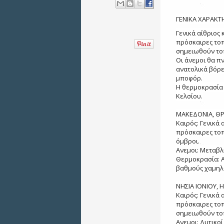
ΓΕΝΙΚΑ ΧΑΡΑΚΤΗ
Γενικά αίθριος
πρόσκαιρες τοπ
σημειωθούν τοπ
Οι άνεμοι θα πν
ανατολικά βόρει
μποφόρ.
Η θερμοκρασία 
Κελσίου.
ΜΑΚΕΔΟΝΙΑ, Θ
Καιρός: Γενικά
πρόσκαιρες τοπ
όμβροι.
Ανεμοι: Μεταβλ
Θερμοκρασία: Α
βαθμούς χαμηλ
ΝΗΣΙΑ ΙΟΝΙΟΥ,
Καιρός: Γενικά
πρόσκαιρες τοπ
σημειωθούν τοπ
Ανεμοι: Δυτικοί