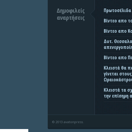
Δημοφιλείς
Πρωτοσέλιδα
αναρτήσεις
Βίντεο απο τ
Βίντεο απο Κ
Δυτ. Θεσσαλον
απενεργοποίη
Βίντεο απο 
Κλειστά θα π
γίνεται στου
Ωραιοκάστρου
Κλειστά τα σ
την επίσημη 
© 2013 avatonpress.