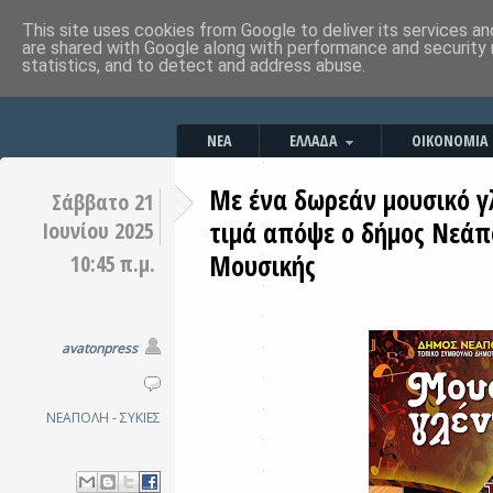
This site uses cookies from Google to deliver its services an
are shared with Google along with performance and security 
statistics, and to detect and address abuse.
ΝΕΑ
ΕΛΛΑΔΑ
ΟΙΚΟΝΟΜΙΑ
Με ένα δωρεάν μουσικό γ
Σάββατο 21
τιμά απόψε ο δήμος Νεάπ
Ιουνίου 2025
Μουσικής
10:45 π.μ.
avatonpress
ΝΕΑΠΟΛΗ - ΣΥΚΙΕΣ