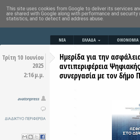
This site uses cookies from Google to deliver its services an
are shared with Google along with performance and security 
statistics, and to detect and address abuse.
ΝΕΑ
ΕΛΛΑΔΑ
ΟΙΚΟΝΟΜΙΑ
Ημερίδα για την ασφάλει
Τρίτη 10 Ιουνίου
αντιπεριφέρεια Ψηφιακής
2025
συνεργασία με τον δήμο Π
2:16 μ.μ.
avatonpress
ΔΙΑΔΙΚΤΥΟ
ΠΕΡΙΦΕΡΕΙΑ