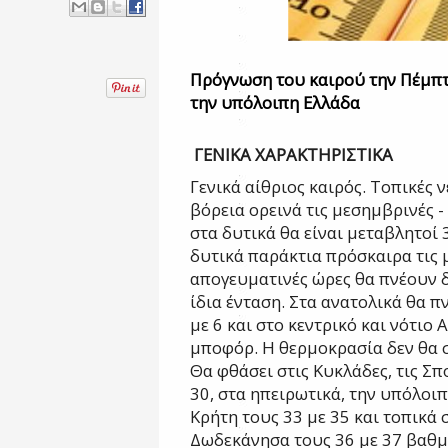
Πρόγνωση του καιρού την Πέμπτ
την υπόλοιπη Ελλάδα
ΓΕΝΙΚΑ ΧΑΡΑΚΤΗΡΙΣΤΙΚΑ
Γενικά αίθριος καιρός. Τοπικές 
βόρεια
ορεινά τις μεσημβρινές 
στα δυτικά θα είναι μεταβλητοί 
δυτικά παράκτια πρόσκαιρα τις 
απογευματινές
ώρες θα πνέουν δ
ίδια ένταση. Στα
ανατολικά θα π
με 6 και στο κεντρικό
και νότιο 
μποφόρ.
Η θερμοκρασία δεν θα 
Θα φθάσει στις
Κυκλάδες, τις Σπ
30, στα ηπειρωτικά,
την υπόλοιπ
Κρήτη τους 33 με 35 και
τοπικά 
Δωδεκάνησα τους 36 με 37 βαθ