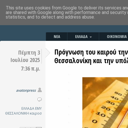
This site uses cookies from Google to deliver its services an
are shared with Google along with performance and security 
statistics, and to detect and address abuse.
ΝΕΑ
ΕΛΛΑΔΑ
ΟΙΚΟΝΟΜΙΑ
Πρόγνωση του καιρού την
Πέμπτη 3
Θεσσαλονίκη και την υπ
Ιουλίου 2025
7:36 π.μ.
avatonpress
ΕΛΛΑΔΑ
ΕΜΥ
ΘΕΣΣΑΛΟΝΙΚΗ
καιροσ