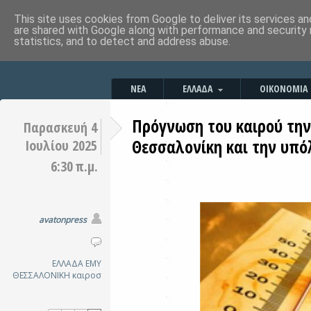
This site uses cookies from Google to deliver its services an
are shared with Google along with performance and security 
statistics, and to detect and address abuse.
ΝΕΑ
ΕΛΛΑΔΑ
ΟΙΚΟΝΟΜΙΑ
Πρόγνωση του καιρού την
Παρασκευή 4
Θεσσαλονίκη και την υπ
Ιουλίου 2025
6:30 π.μ.
avatonpress
ΕΛΛΑΔΑ
ΕΜΥ
ΘΕΣΣΑΛΟΝΙΚΗ
καιροσ