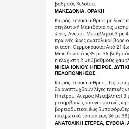
βαθμούς Κελσίου.
ΜΑΚΕΔΟΝΙΑ, ΘΡΑΚΗ
Καιρός: Γενικά αίθριος με λίγες
στη
δυτική Μακεδονία τις μεσημ
ώρες.
Ανεμοι: Μεταβλητοί 3 με 4
πρωινές ώρες
ανατολικοί βορειο
ένταση.
Θερμοκρασία: Από 21 έω
Μακεδονία έως
35 με 36 βαθμούς
η ελάχιστη 2 με 3
βαθμούς χαμηλ
ΝΗΣΙΑ ΙΟΝΙΟΥ, ΗΠΕΙΡΟΣ, ΔΥΤΙΚ
ΠΕΛΟΠΟΝΝΗΣΟΣ
Καιρός: Γενικά αίθριος. Τις μεσ
θα
αναπτυχθούν λίγες τοπικές ν
Ηπείρου.
Ανεμοι: Μεταβλητοί 3 
μεσημβρινές
-απογευματινές ώρε
βορειοδυτικοί έως 5
μποφόρ.
Θερ
ηπειρωτικά τοπικά έως 36 με 38
ΑΝΑΤΟΛΙΚΗ ΣΤΕΡΕΑ, ΕΥΒΟΙΑ,