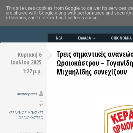
This site uses cookies from Google to deliver its services an
are shared with Google along with performance and security 
statistics, and to detect and address abuse.
ΝΕΑ
ΕΛΛΑΔΑ
ΟΙΚΟΝΟΜΙΑ
Τρεις σημαντικές ανανεώ
Κυριακή 6
Ωραιοκάστρου – Τογανίδη
Ιουλίου 2025
Μιχαηλίδης συνεχίζουν
1:27 μ.μ.
avatonpress
ΚΕΡΑΥΝΟΣ
ΜΠΑΣΚΕΤ
ΩΡΑΙΟΚΑΣΤΡΟ