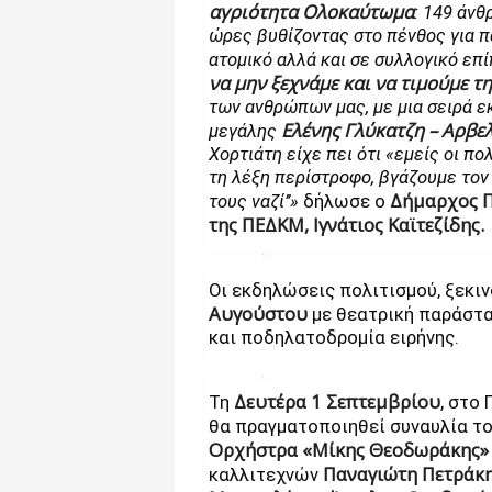
αγριότητα Ολοκαύτωμα
: 149 άν
ώρες βυθίζοντας στο πένθος για π
ατομικό αλλά και σε συλλογικό επ
να μην ξεχνάμε και να τιμούμε 
των ανθρώπων μας, με μια σειρά ε
Ελένης Γλύκατζη – Αρβε
μεγάλης
Χορτιάτη είχε πει ότι «εμείς οι π
τη λέξη περίστροφο, βγάζουμε τον 
Δήμαρχος Π
τους ναζί’’»
δήλωσε ο
της ΠΕΔΚΜ, Ιγνάτιος Καϊτεζίδης.
Οι εκδηλώσεις πολιτισμού, ξεκι
Αυγούστου
με θεατρική παράστα
και ποδηλατοδρομία ειρήνης.
Δευτέρα 1 Σεπτεμβρίου
Τη
, στο
θα πραγματοποιηθεί συναυλία τ
Ορχήστρα «Μίκης Θεοδωράκης»
Παναγιώτη Πετράκ
καλλιτεχνών