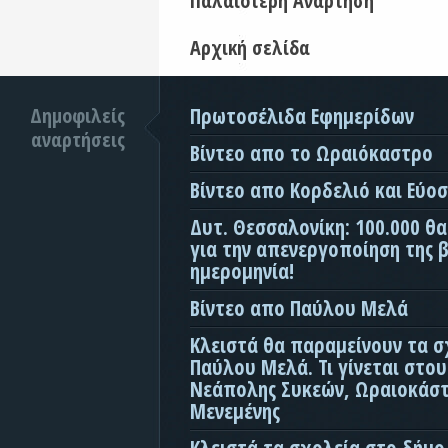
Παλαιότερη Ανάρτηση
Αρχική σελίδα
Δημοφιλείς
Πρωτοσέλιδα Εφημερίδων
αναρτήσεις
Βίντεο απο το Ωραιόκαστρο
Βίντεο απο Κορδελιό και Εύο
Δυτ. Θεσσαλονίκη: 100.000 θ
για την απενεργοποίηση της β
ημερομηνία!
Βίντεο απο Παύλου Μελά
Κλειστά θα παραμείνουν τα σ
Παύλου Μελά. Τι γίνεται στο
Νεάπολης Συκεών, Ωραιοκάσ
Μενεμένης
Κλειστά τα σχολεία στο δήμο