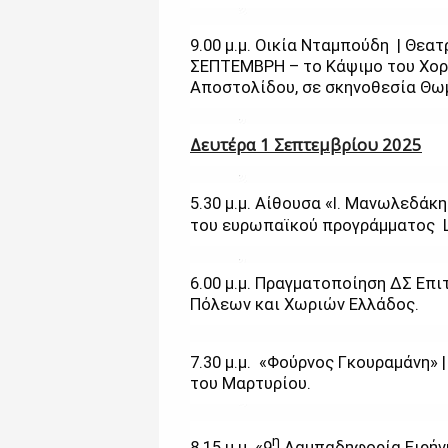
9.00 μ.μ. Οικία Νταμπούδη | Θεα
ΣΕΠΤΕΜΒΡΗ – το Κάψιμο του Χορ
Αποστολίδου, σε σκηνοθεσία Θω
Δευτέρα 1 Σεπτεμβρίου 2025
5.30 μ.μ. Αίθουσα «Ι. Μανωλεδάκη
του ευρωπαϊκού προγράμματος Li
6.00 μ.μ. Πραγματοποίηση ΔΣ Επ
Πόλεων και Χωριών Ελλάδος.
7.30 μ.μ. «Φούρνος Γκουραμάνη» 
του Μαρτυρίου.
η
8.15 μ.μ. «9
Λαμπαδηφορία Ειρήνη