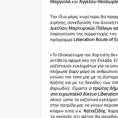
Μαργιολά
Άγγελου Θεοδωρά
και
Την ίδια μέρα, νωρίτερα, θα πρ
ειρήνης, συνεδρίαση του Διοικητ
Δικτύου Μαρτυρικών Πόλεων κα
παρουσίαση της συμμετοχής του
Liberation
R
oute of E
πρόγραμμα
«Το Ολοκαύτωμα του Χορτιάτη δεν 
αντίθετα αφορά όλη την Ελλάδα. Εί
ναζιστικών εγκλημάτων για τα οποία
πλήρωσε βαρύ φόρο σε ανθρώπινες
ενώνει τον τόπο μας με το Δίστομο
Κρήτης και με τις δεκάδες των τό
ο πρώτος δήμ
θηριωδίες. Είμαστε
στο ευρωπαϊκό δίκτυο
Liberatio
όλους ώστε τα ναζιστικά εγκλήματ
στην πατρίδα μας να γίνουν περισ
Καϊτεζίδης
κόσμο»
είπε ο κ.
. Χαρ
το γεγονός ότι φέτος θα συνεδρι