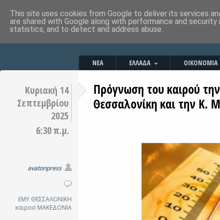
This site uses cookies from Google to deliver its services an
are shared with Google along with performance and security 
statistics, and to detect and address abuse.
ΝΕΑ
ΕΛΛΑΔΑ
ΟΙΚΟΝΟΜΙΑ
Πρόγνωση του καιρού την
Κυριακή 14
Θεσσαλονίκη και την Κ. 
Σεπτεμβρίου
2025
6:30 π.μ.
avatonpress
ΕΜΥ
ΘΕΣΣΑΛΟΝΙΚΗ
καιροσ
ΜΑΚΕΔΟΝΙΑ