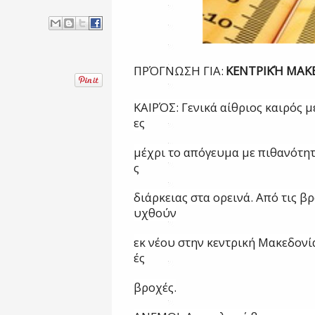
ΠΡΌΓΝΩΣΗ ΓΙΑ:
ΚΕΝΤΡΙΚΉ ΜΑΚ
ΚΑΙΡΌΣ:
Γενικά
αίθριος
καιρός
μ
ες
μέχρι
το
απόγευμα
με
πιθανότη
ς
διάρκειας
στα
ορεινά.
Από
τις
βρ
υχθούν
εκ
νέου
στην
κεντρική
Μακεδονί
ές
βροχές.