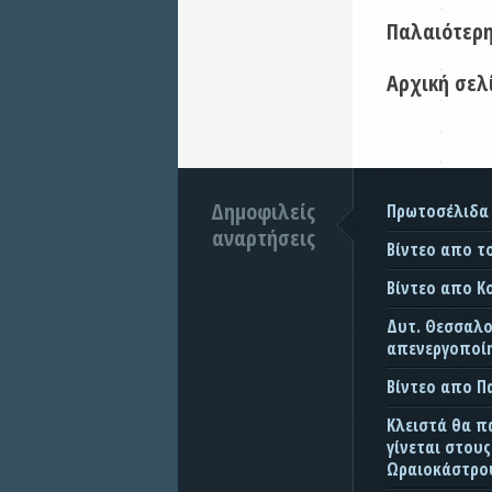
Παλαιότερ
Αρχική σελ
Δημοφιλείς
Πρωτοσέλιδα
αναρτήσεις
Βίντεο απο τ
Βίντεο απο Κ
Δυτ. Θεσσαλον
απενεργοποίη
Βίντεο απο 
Κλειστά θα π
γίνεται στου
Ωραιοκάστρου