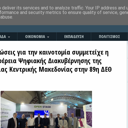
deliver its services and to analyze traffic. Your IP address and
formance and security metrics to ensure quality of service, ge
 abuse.
ΑΔΑ
ΟΙΚΟΝΟΜΙΑ
ΕΚΠΑΙΔΕΥΣΗ
ΠΟΛΙΤΙΣΜΟΣ
σεις για την καινοτομία συμμετείχε η
φέρεια Ψηφιακής Διακυβέρνησης της
ιας Κεντρικής Μακεδονίας στην 89η ΔΕΘ