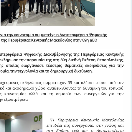
για την καινοτομία συμμετείχε η Αντιπεριφέρεια Ψηφιακής
της Περιφέρειας Κεντρικής Μακεδονίας στην 89η ΔΕΘ
ρεια Ψηφιακής Διακυβέρνησης της Περιφέρειας Κεντρικής
οκλήρωσε την παρουσία της στη 89η Διεθνή Έκθεση Θεσσαλονίκης,
ης οποίας διοργάνωσε τέσσερις θεματικές εκδηλώσεις για την
ομία, την τεχνολογία και τη δημιουργική δικτύωση.
ένες εκδηλώσεις συμμετείχαν 35 και πλέον εταίροι από τον
ικό και ακαδημαϊκό χώρο, αναδεικνύοντας τη δυναμική του τοπικού
ος καινοτομίας αλλά και τη σημασία των συνεργειών για την
ην εξωστρέφεια.
“
Η Περιφέρεια Κεντρικής Μακεδονίας
επενδύει στη συνεργασία, στη γνώση και
στη δράση, ενώ και η Αντιπεριφέρεια