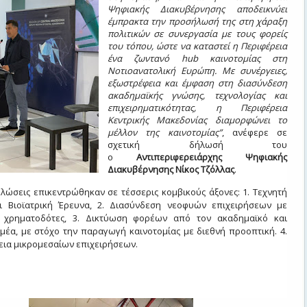
Ψηφιακής Διακυβέρνησης αποδεικνύει
έμπρακτα την προσήλωσή της στη χάραξη
πολιτικών σε συνεργασία με τους φορείς
του τόπου, ώστε να καταστεί η Περιφέρεια
ένα ζωντανό hub καινοτομίας στη
Νοτιοανατολική Ευρώπη. Με συνέργειες,
εξωστρέφεια και έμφαση στη διασύνδεση
ακαδημαϊκής γνώσης, τεχνολογίας και
επιχειρηματικότητας, η Περιφέρεια
Κεντρικής Μακεδονίας διαμορφώνει το
μέλλον της καινοτομίας”
, ανέφερε σε
σχετική δήλωσή του
ο
Αντιπεριφερειάρχης Ψηφιακής
Διακυβέρνησης Νίκος Τζόλλας
.
λώσεις επικεντρώθηκαν σε τέσσερις κομβικούς άξονες: 1. Τεχνητή
 Βιοϊατρική Έρευνα, 2. Διασύνδεση νεοφυών επιχειρήσεων με
ι χρηματοδότες, 3. Δικτύωση φορέων από τον ακαδημαϊκό και
μέα, με στόχο την παραγωγή καινοτομίας με διεθνή προοπτική. 4.
ια μικρομεσαίων επιχειρήσεων.