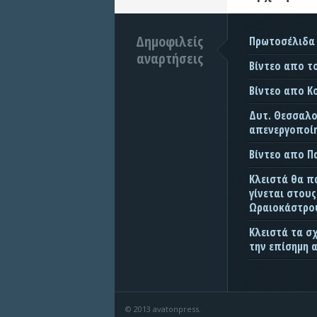
Δημοφιλείς
Πρωτοσέλιδα
αναρτήσεις
Βίντεο απο τ
Βίντεο απο Κ
Δυτ. Θεσσαλον
απενεργοποίη
Βίντεο απο 
Κλειστά θα π
γίνεται στου
Ωραιοκάστρου
Κλειστά τα σ
την επίσημη 
© 2013 avatonpress.