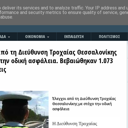
deliver its services and to analyze traffic. Your IP address and
formance and security metrics to ensure quality of service, ge
 abuse.
ΑΔΑ
ΟΙΚΟΝΟΜΙΑ
ΕΚΠΑΙΔΕΥΣΗ
ΠΟΛΙΤΙΣΜΟΣ
από τη Διεύθυνση Τροχαίας Θεσσαλονίκης
 την οδική ασφάλεια. Βεβαιώθηκαν 1.073
ις
Έλεγχοι από τη Διεύθυνση Τροχαίας
Θεσσαλονίκης με στόχο την οδική
ασφάλεια
Η Διεύθυνση Τροχαίας