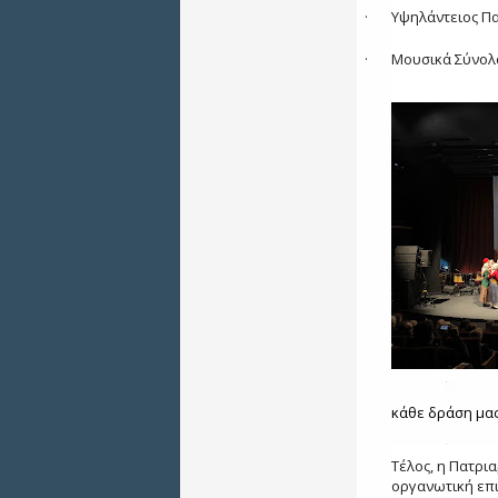
·
Υψηλάντειος Π
·
Μουσικά Σύνολα
κάθε δράση μας
Τέλος, η Πατρι
οργανωτική επι