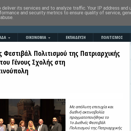
deliver its services and to analyze traffic. Your IP address and
formance and security metrics to ensure quality of service, ge
 abuse.
ΑΔΑ
ΟΙΚΟΝΟΜΙΑ
ΕΚΠΑΙΔΕΥΣΗ
ΠΟΛΙΤΙΣΜΟΣ
ές Φεστιβάλ Πολιτισμού της Πατριαρχικής
του Γένους Σχολής στη
τινούπολη
Με απόλυτη επιτυχία και
διεθνή ακτινοβολία
πραγματοποιήθηκε το
1ο Διεθνές Φεστιβάλ
Πολιτισμού της Πατριαρχικής