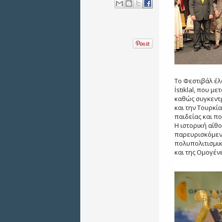
Το Φεστιβάλ έλ
İstiklal, που 
καθώς συγκεντρ
και την Τουρκί
παιδείας και π
Η ιστορική αίθ
παρευρισκόμεν
πολυπολιτισμικ
και της Ομογένε