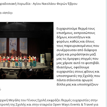
αραδοσιακή Χορωδία - Αγίου Νικολάου Φερών Έβρου
 «Ιστός»
Ευχαριστούμε θερμά τους
επισήμους, εκπροσώπους
δήμων, κοινοτήτων και
φορέων, καθώς και όλους
τους παρευρισκομένους που
συνέρρευσαν από διάφορα
μέρη και μοιράστηκαν μαζί
μας τις όμορφες στιγμές που
μας χάρισε αυτό το φεστιβάλ.
Ιδιαιτέρως, οφείλουμε
ευχαριστίες στους φίλους και
υποστηρικτές της Σχολής που
πάντα στέκονται αρωγοί
δίπλα μας και υποστηρίζουν
.
αρχική Μεγάλη του Γένους Σχολή εκφράζει θερμές ευχαριστίες στην
τροπή της Σχολής και στην εταιρεία Open Ways Events & Travel για