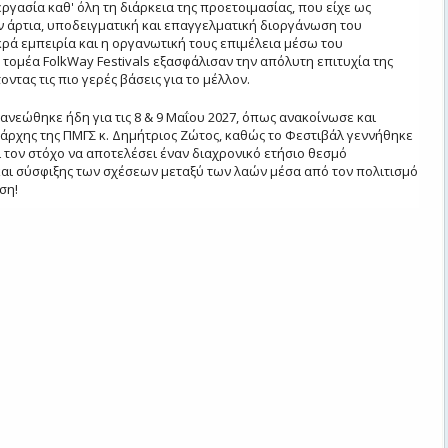
ργασία καθ' όλη τη διάρκεια της προετοιμασίας, που είχε ως
 άρτια, υποδειγματική και επαγγελματική διοργάνωση του
κρά εμπειρία και η οργανωτική τους επιμέλεια μέσω του
 τομέα FolkWay Festivals εξασφάλισαν την απόλυτη επιτυχία της
ντας τις πιο γερές βάσεις για το μέλλον.
ανεώθηκε ήδη για τις 8 & 9 Μαΐου 2027, όπως ανακοίνωσε και
άρχης της ΠΜΓΣ κ. Δημήτριος Ζώτος, καθώς το Φεστιβάλ γεννήθηκε
ι τον στόχο να αποτελέσει έναν διαχρονικό ετήσιο θεσμό
αι σύσφιξης των σχέσεων μεταξύ των λαών μέσα από τον πολιτισμό
ση!