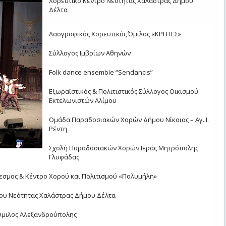
Χορευτικό Κέντρο Νεότητας Χαλάστρας Δήμου
Δέλτα
·
Λαογραφικός Χορευτικός Όμιλος «ΚΡΗΤΕΣ»
·
Σύλλογος Ιμβρίων Αθηνών
·
Folk dance ensemble “Sendancis”
·
Εξωραϊστικός & Πολιτιστικός Σύλλογος Οικισμού
Εκτελωνιστών Αλίμου
·
Ομάδα Παραδοσιακών Χορών Δήμου Νίκαιας – Αγ. Ι.
Ρέντη
·
Σχολή Παραδοσιακών Χορών Ιεράς Μητρόπολης
Γλυφάδας
εσμος & Κέντρο Χορού και Πολιτισμού «Πολυμήλη»
ου Νεότητας Χαλάστρας Δήμου Δέλτα
 Όμιλος Αλεξανδρούπολης