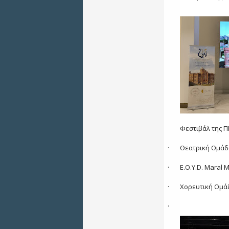
Φεστιβάλ της Π
·
Θεατρική
Ομάδ
·
E.O.Y.D. Maral
·
Χορευτική Ομά
·