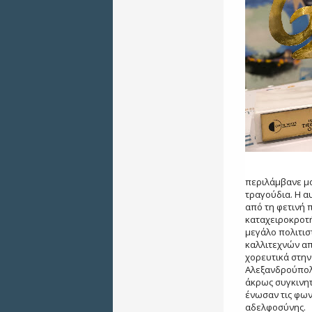
περιλάμβανε μ
τραγούδια. Η α
από τη φετινή 
καταχειροκροτή
μεγάλο πολιτισ
καλλιτεχνών απ
χορευτικά στην 
Αλεξανδρούπολη
άκρως συγκινητ
ένωσαν τις φων
αδελφοσύνης.