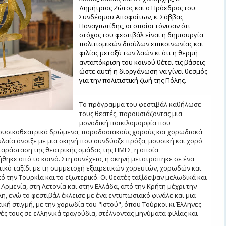
Δημήτριος Ζώτος και ο Πρόεδρος του
Συνδέσμου Αποφοίτων, κ. Σάββας
Παναγιωτίδης, οι οποίοι τόνισαν ότι
στόχος του φεστιβάλ είναι η δημιουργία
πολιτισμικών διαύλων επικοινωνίας και
φιλίας μεταξύ των λαών κι ότι η θερμή
ανταπόκριση του κοινού θέτει τις βάσεις
ώστε αυτή η διοργάνωση να γίνει θεσμός
για την πολιτιστική ζωή της Πόλης.
Το πρόγραμμα του φεστιβάλ καθήλωσε
τους θεατές, παρουσιάζοντας μια
μοναδική ποικιλομορφία που
ουσικοθεατρικά δρώμενα, παραδοσιακούς χορούς και χορωδιακά
υλαία άνοιξε με μια σκηνή που συνδύαζε πρόζα, μουσική και χορό
παράσταση της θεατρικής ομάδας της ΠΜΓΣ, η οποία
θηκε από το κοινό. Στη συνέχεια, η σκηνή μετατράπηκε σε ένα
τικό ταξίδι με τη συμμετοχή εξαιρετικών χορευτών, χορωδών και
ό την Τουρκία και το εξωτερικό. Οι θεατές ταξίδεψαν μελωδικά και
Αρμενία, στη Λετονία και στην Ελλάδα, από την Κρήτη μέχρι την
, ενώ το φεστιβάλ έκλεισε με ένα εντυπωσιακό φινάλε και μια
ική στιγμή, με την χορωδία του "Ιστού", όπου Τούρκοι κι Έλληνες
ές τους σε ελληνικά τραγούδια, στέλνοντας μηνύματα φιλίας και