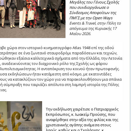
Μεγάλης του Γένους Σχολής
που συνδιοργάνωσε ο
Σύνδεσμος Αποφοίτων της
ΠΜΓΣ με την Open Ways
Events
&
Travel
, στην Πόλη το
απόγευμα της Κυριακής 17
Μαΐου 2026.
αβε χώρα στον ιστορικό κινηματογράφο Atlas 1948 επί της οδού
μετατράπηκε σε ένα ζωντανό σταυροδρόμι παραδόσεων και τεχνών,
ώθηκαν εξαίσια καλλιτεχνικά σχήματα από την Ελλάδα, την Λετονία
α, αναδεικνύοντας τον διαχρονικό ρόλο της Σχολής ως φάρου
ολυπολιτισμικότητας. Η ανταπόκριση του κοινού ήταν πρωτοφανής.
ουσα εκδηλώσεων ήταν κατάμεστη από κόσμο, με εκατοντάδες
ους να κατακλύζουν τον χώρο για να παρακολουθήσουν μια σπάνια
ή σύμπραξη που ταιριάζει απόλυτα στη λαμπρή ιστορία της Πόλης
ιας.
Την εκδήλωση χαιρέτισε ο Πατριαρχικός
Εκπρόσωπος, κ. Ιωακείμ Προύσης, που
αναφέρθηκε στην αξία της φιλίας και της
χριστιανικής αγάπης ανάμεσα στους
λαούς, καθώς και ο Σχολάρχης, κ.