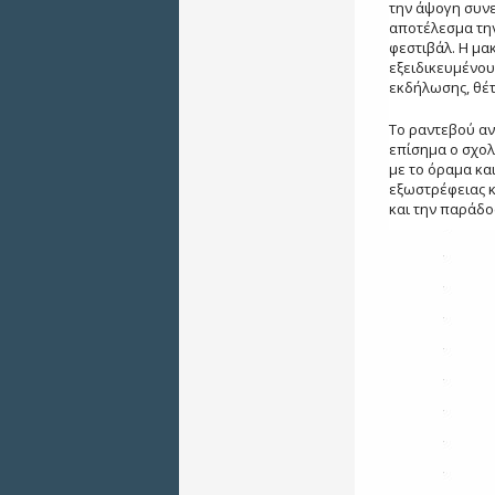
την άψογη συνε
αποτέλεσμα την
φεστιβάλ. Η μα
εξειδικευμένου
εκδήλωσης, θέτο
Το ραντεβού αν
επίσημα ο σχολ
με το όραμα κα
εξωστρέφειας κ
και την παράδο