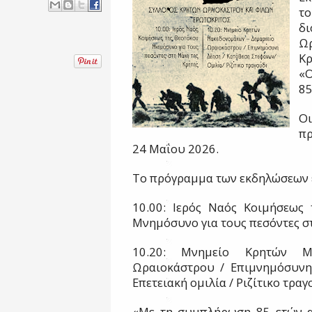
το
δ
Ω
Κ
«Ο
85
Ο
π
24 Μαΐου 2026.
Το πρόγραμμα των εκδηλώσεων έ
10.00: Ιερός Ναός Κοιμήσεως
Μνημόσυνο για τους πεσόντες σ
10.20: Μνημείο Κρητών Μ
Ωραιοκάστρου / Επιμνημόσυνη
Επετειακή ομιλία / Ριζίτικο τραγ
«Με τη συμπλήρωση 85 ετών α