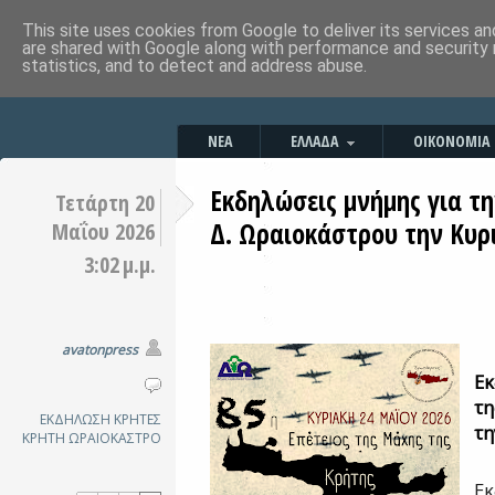
This site uses cookies from Google to deliver its services an
are shared with Google along with performance and security 
statistics, and to detect and address abuse.
ΝΕΑ
ΕΛΛΑΔΑ
ΟΙΚΟΝΟΜΙΑ
Εκδηλώσεις μνήμης για τ
Τετάρτη 20
Δ. Ωραιοκάστρου την Κυρ
Μαΐου 2026
3:02 μ.μ.
avatonpress
Εκ
τη
ΕΚΔΗΛΩΣΗ
ΚΡΗΤΕΣ
τη
ΚΡΗΤΗ
ΩΡΑΙΟΚΑΣΤΡΟ
Εκ