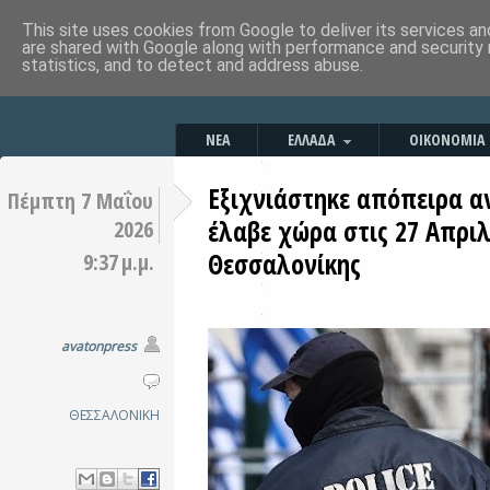
This site uses cookies from Google to deliver its services an
are shared with Google along with performance and security 
statistics, and to detect and address abuse.
ΝΕΑ
ΕΛΛΑΔΑ
ΟΙΚΟΝΟΜΙΑ
Εξιχνιάστηκε απόπειρα 
Πέμπτη 7 Μαΐου
έλαβε χώρα στις 27 Απρι
2026
Θεσσαλονίκης
9:37 μ.μ.
avatonpress
ΘΕΣΣΑΛΟΝΙΚΗ