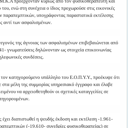
.Μ.Κ.Α προέρχονταν κυρίως από τον φυσικοθεραπευτή και
 του, ενώ στη συνέχεια ο ίδιος προχωρούσε στις εικονικές
ων παραπεμπτικών, υπογράφοντας παραστατικά εκτέλεσης
ς αντί των ασφαλισμένων.
γεγονός της άγνοιας των ασφαλισμένων επιβεβαιώνεται από
641- γνωματεύσεις δηλώνονταν ως στοιχεία επικοινωνίας
ηλεφωνικές συνδέσεις.
α τον κατηγορούμενο υπάλληλο του Ε.Ο.Π.Υ.Υ., προέκυψε ότι
 στα μέλη της συμμορίας υπηρεσιακό έγγραφο και έλαβε
ειμένου να αρχειοθετηθούν οι σχετικές καταγγελίες σε
τηγορουμένων.
 έχει διαπιστωθεί η ψευδής έκδοση και εκτέλεση -1.961-
ραπεμπτικών (-19.610- συνεδρίες φυσικοθεραπείας) σε