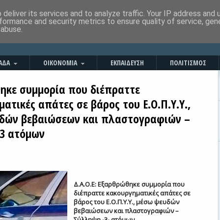
deliver its services and to analyze traffic. Your IP address and
formance and security metrics to ensure quality of service, ge
 abuse.
ΑΔΑ
ΟΙΚΟΝΟΜΙΑ
ΕΚΠΑΙΔΕΥΣΗ
ΠΟΛΙΤΙΣΜΟΣ
ηκε συμμορία που διέπραττε
ατικές απάτες σε βάρος του Ε.Ο.Π.Υ.Υ.,
δών βεβαιώσεων και πλαστογραφιών –
3 ατόμων
Δ.Α.Ο.Ε: Εξαρθρώθηκε συμμορία που
διέπραττε κακουργηματικές απάτες σε
βάρος του Ε.Ο.Π.Υ.Υ., μέσω ψευδών
βεβαιώσεων και πλαστογραφιών –
Σύλληψη -3- ατόμων