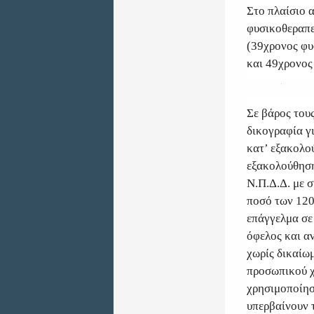
Στο πλαίσιο α
φυσικοθεραπε
(39χρονος φυ
και 49χρονος 
Σε βάρος του
δικογραφία γ
κατ’ εξακολο
εξακολούθηση
Ν.Π.Δ.Δ. με 
ποσό των 120
επάγγελμα σε
όφελος και α
χωρίς δικαίω
προσωπικού χ
χρησιμοποίησ
υπερβαίνουν 