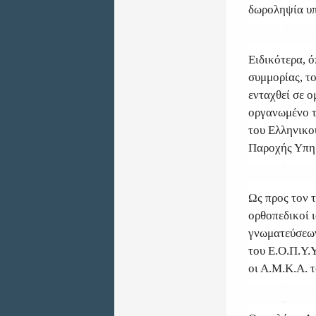
δωροληψία υπ
Ειδικότερα, 
συμμορίας, τ
ενταχθεί σε 
οργανωμένο τ
του Ελληνικο
Παροχής Υπηρ
Ως προς τον 
ορθοπεδικοί 
γνωματεύσεων
του Ε.Ο.Π.Υ.Υ
οι Α.Μ.Κ.Α. τ