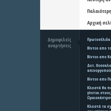
Παλαιότερ
Αρχική σελ
Δημοφιλείς
Πρωτοσέλιδα
αναρτήσεις
Βίντεο απο τ
Βίντεο απο Κ
Δυτ. Θεσσαλον
απενεργοποίη
Βίντεο απο 
Κλειστά θα π
γίνεται στου
Ωραιοκάστρου
Κλειστά τα σ