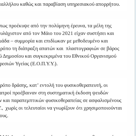
αλλήλου καθώς και παραβίαση υπηρεσιακού απορρήτου.
όπως προέκυψε από την πολύμηνη έρευνα, τα μέλη της
ουλάχιστον από τον Μάιο του 2021 είχαν συστήσει και
ομάδα – συμμορία και επιδίωκαν με μεθοδευμένο και
ρόπο τη διάπραξη απατών και πλαστογραφιών σε βάρος
ύ Δημοσίου και συγκεκριμένα του Εθνικού Οργανισμού
εσιών Υγείας (Ε.Ο.Π.Υ.Υ.).
τρόπο δράσης, κατ’ εντολή του φυσικοθεραπευτή, οι
ιατροί προέβαιναν στη συστηματική έκδοση ψευδών
 και παραπεμπτικών φυσικοθεραπείας σε ασφαλισμένους
., χωρίς οι τελευταίοι να γνωρίζουν ότι χρησιμοποιούνται
ους.