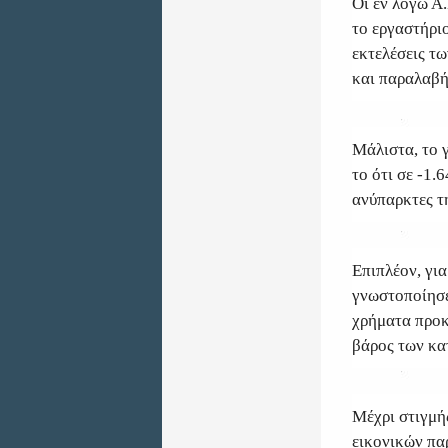
Οι εν λόγω Α
το εργαστήριο
εκτελέσεις τ
και παραλαβή
Μάλιστα, το 
το ότι σε -1.
ανύπαρκτες τ
Επιπλέον, γι
γνωστοποίησε
χρήματα προκ
βάρος των κα
Μέχρι στιγμής
εικονικών πα