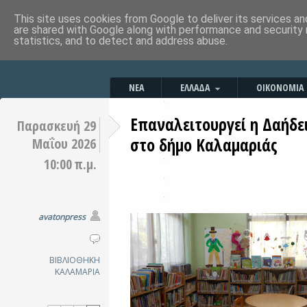
This site uses cookies from Google to deliver its services an
are shared with Google along with performance and security 
statistics, and to detect and address abuse.
ΝΕΑ
ΕΛΛΑΔΑ
ΟΙΚΟΝΟΜΙΑ
Επαναλειτουργεί η Δαήδει
Παρασκευή 29
στο δήμο Καλαμαριάς
Μαΐου 2026
10:00 π.μ.
avatonpress
ΒΙΒΛΙΟΘΗΚΗ
ΚΑΛΑΜΑΡΙΑ