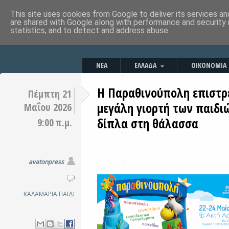
This site uses cookies from Google to deliver its services an
are shared with Google along with performance and security 
statistics, and to detect and address abuse.
ΝΕΑ
ΕΛΛΑΔΑ
ΟΙΚΟΝΟΜΙΑ
Η Παραθινούπολη επιστρ
Πέμπτη 21
μεγάλη γιορτή των παιδιώ
Μαΐου 2026
δίπλα στη θάλασσα
9:00 π.μ.
avatonpress
ΚΑΛΑΜΑΡΙΑ
ΠΑΙΔΙ