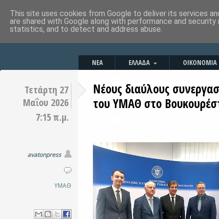
This site uses cookies from Google to deliver its services an
are shared with Google along with performance and security 
statistics, and to detect and address abuse.
ΝΕΑ
ΕΛΛΑΔΑ
ΟΙΚΟΝΟΜΙΑ
Νέους διαύλους συνεργασ
Τετάρτη 27
του ΥΜΑΘ στο Βουκουρέσ
Μαΐου 2026
7:15 π.μ.
avatonpress
ΥΜΑΘ