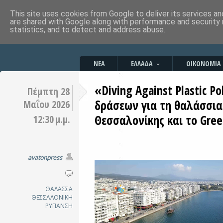
This site uses cookies from Google to deliver its services an
are shared with Google along with performance and security 
statistics, and to detect and address abuse.
ΝΕΑ
ΕΛΛΑΔΑ
ΟΙΚΟΝΟΜΙΑ
«Diving Against Plastic Po
Πέμπτη 28
δράσεων για τη θαλάσσια
Μαΐου 2026
Θεσσαλονίκης και το Greek
12:30 μ.μ.
avatonpress
ΘΑΛΑΣΣΑ
ΘΕΣΣΑΛΟΝΙΚΗ
ΡΥΠΑΝΣΗ