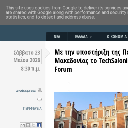
This site uses cookies from Google to deliver its services an
are shared with Google along with performance and security 
statistics, and to detect and address abuse.
ΝΕΑ
ΕΛΛΑΔΑ
ΟΙΚΟΝΟΜΙΑ
Με την υποστήριξη της Π
Σάββατο 23
Μακεδονίας το TechSalonik
Μαΐου 2026
Forum
8:30 π.μ.
avatonpress
ΠΕΡΙΦΕΡΕΙΑ