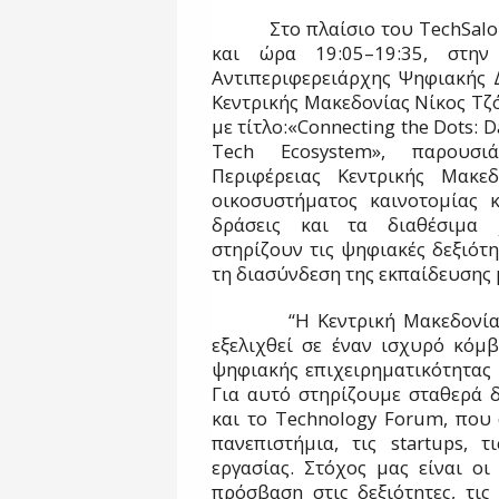
Στο πλαίσιο του TechSalonik
και ώρα 19:05–19:35, στην
Αντιπεριφερειάρχης Ψηφιακής 
Κεντρικής Μακεδονίας Νίκος Τζ
με τίτλο:«Connecting the Dots: D
Tech Ecosystem», παρουσι
Περιφέρειας Κεντρικής Μακε
οικοσυστήματος καινοτομίας κ
δράσεις και τα διαθέσιμα 
στηρίζουν τις ψηφιακές δεξιότη
τη διασύνδεση της εκπαίδευσης 
“Η Κεντρική Μακεδονία έχε
εξελιχθεί σε έναν ισχυρό κόμβ
ψηφιακής επιχειρηματικότητας 
Για αυτό στηρίζουμε σταθερά δ
και το Technology Forum, που 
πανεπιστήμια, τις startups, τ
εργασίας. Στόχος μας είναι ο
πρόσβαση στις δεξιότητες, τις 