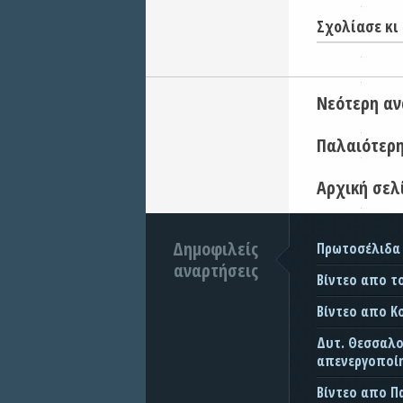
Σχολίασε κι 
Νεότερη α
Παλαιότερ
Αρχική σελ
Δημοφιλείς
Πρωτοσέλιδα
αναρτήσεις
Βίντεο απο τ
Βίντεο απο Κ
Δυτ. Θεσσαλον
απενεργοποίη
Βίντεο απο 