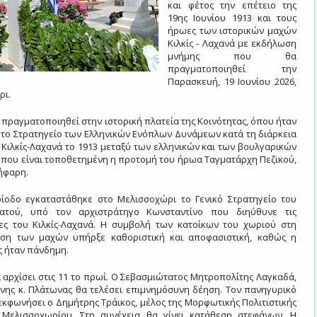
και φέτος την επέτειο της
19ης Ιουνίου 1913 και τους
ήρωες των ιστορικών μαχών
Κιλκίς - Λαχανά με εκδήλωση
μνήμης που θα
πραγματοποιηθεί την
Παρασκευή, 19 Ιουνίου 2026,
ρι.
πραγματοποιηθεί στην ιστορική πλατεία της Κοινότητας, όπου ήταν
 το Στρατηγείο των Ελληνικών Ενόπλων Δυνάμεων κατά τη διάρκεια
Κιλκίς-Λαχανά το 1913 μεταξύ των ελληνικών και των βουλγαρικών
όπου είναι τοποθετημένη η προτομή του ήρωα Ταγματάρχη Πεζικού,
ήφαρη.
ρίοδο εγκαταστάθηκε στο Μελισσοχώρι το Γενικό Στρατηγείο του
ρατού, υπό τον αρχιστράτηγο Κωνσταντίνο που διηύθυνε τις
ες του Κιλκίς-Λαχανά. Η συμβολή των κατοίκων του χωριού στη
ση των μαχών υπήρξε καθοριστική και αποφασιστική, καθώς η
ς ήταν πάνδημη.
αρχίσει στις 11 το πρωί. Ο Σεβασμιώτατος Μητροπολίτης Λαγκαδά,
ίνης κ. Πλάτωνας θα τελέσει επιμνημόσυνη δέηση. Τον πανηγυρικό
εκφωνήσει ο Δημήτρης Τράικος, μέλος της Μορφωτικής Πολιτιστικής
Μελισσοχωρίου. Στη συνέχεια θα γίνει κατάθεση στεφάνων. Η