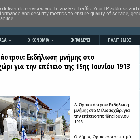
deliver its services and to analyze traffic. Your IP address and
formance and security metrics to ensure quality of service, ge
 abuse.
ΑΔΑ
ΟΙΚΟΝΟΜΙΑ
ΕΚΠΑΙΔΕΥΣΗ
ΠΟΛΙΤΙΣΜΟΣ
κάστρου: Εκδήλωση μνήμης στο
ρι για την επέτειο της 19ης Ιουνίου 1913
Δ. Ωραιοκάστρου: Εκδήλωση
μνήμης στο Μελισσοχώρι για
την επέτειο της 19ης Ιουνίου
1913
Ο Δήμος Ωραιοκάστρου τιμά