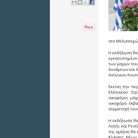
στο Μελισσοχώ
Η εκδήλωση θα 
εγκατεστημένο
των μαχών του 
δυνάμεων και 
Αντώνιου Κουτ
Εκείνη την πε
Ελληνικού Στ
νικηφόρες μάχ
νικηφόρα έκβα
συμμετοχή του
Η εκδήλωση θα 
Λητής και Ρεντ
της ημέρας θα 
Κίνησης Νέων 