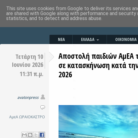
This site uses cookies from Google to deliver its services an
are shared with Google along with performance and security 
statistics, and to detect and address abuse.
ΝΕΑ
ΕΛΛΑΔΑ
ΟΙΚΟΝΟΜΙΑ
Αποστολή παιδιών ΑμΕΑ 
Τετάρτη 10
σε κατασκήνωση κατά την
Ιουνίου 2026
2026
11:31 π.μ.
avatonpress
ΑμεΑ
ΩΡΑΙΟΚΑΣΤΡΟ