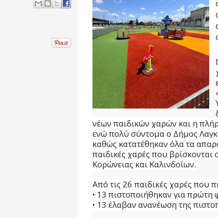
νέων παιδικών χαρών και η πλή
ενώ πολύ σύντομα ο Δήμος Λαγκα
καθώς κατατέθηκαν όλα τα απαρα
παιδικές χαρές που βρίσκονται 
Κορώνειας και Καλινδοίων.
Από τις 26 παιδικές χαρές που 
• 13 πιστοποιήθηκαν για πρώτη
• 13 έλαβαν ανανέωση της πιστο