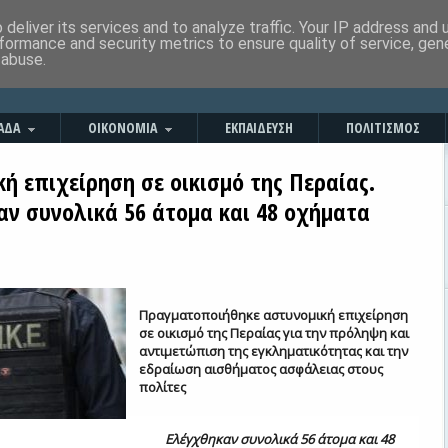
deliver its services and to analyze traffic. Your IP address and
formance and security metrics to ensure quality of service, ge
 abuse.
ΑΔΑ
ΟΙΚΟΝΟΜΙΑ
ΕΚΠΑΙΔΕΥΣΗ
ΠΟΛΙΤΙΣΜΟΣ
ή επιχείρηση σε οικισμό της Περαίας.
αν συνολικά 56 άτομα και 48 οχήματα
Πραγματοποιήθηκε αστυνομική επιχείρηση
σε οικισμό της Περαίας για την πρόληψη και
αντιμετώπιση της εγκληματικότητας
και την
εδραίωση αισθήματος ασφάλειας στους
πολίτες
Ελέγχθηκαν συνολικά 56 άτομα και 48