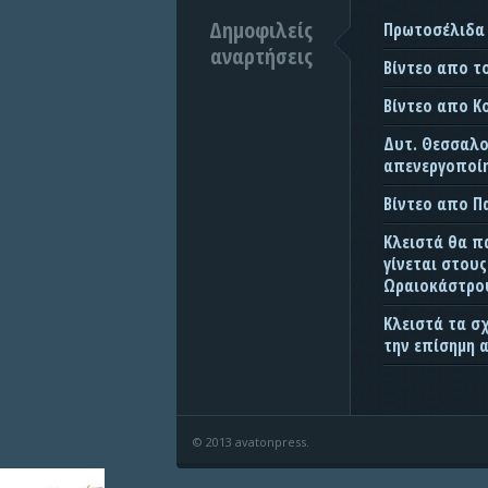
Δημοφιλείς
Πρωτοσέλιδα
αναρτήσεις
Βίντεο απο τ
Βίντεο απο Κ
Δυτ. Θεσσαλον
απενεργοποίη
Βίντεο απο 
Κλειστά θα π
γίνεται στου
Ωραιοκάστρου
Κλειστά τα σ
την επίσημη 
© 2013 avatonpress.