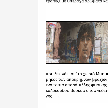
τραπέζι με υπέροχα αρώματα και
που ξεκινάει απ’ το χωριό
Μπομ
μήκος των απόκρημνων βράχων
ένα τοπίο απαράμιλλης φυσικής 
καλόκαρδου βοσκού όπου γεύετα
γης.