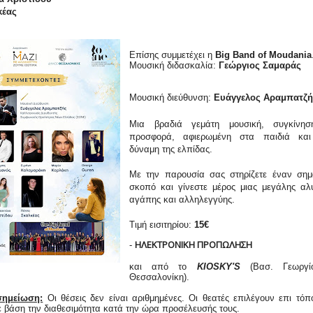
κέας
Επίσης συμμετέχει η
Big Band
of Moudania
Μουσική διδασκαλία:
Γεώργιος
Σαμαράς
Μουσική διεύθυνση:
Ευάγγελος Αραμπατζή
Μια βραδιά γεμάτη μουσική, συγκίνησ
προσφορά, αφιερωμένη στα παιδιά και
δύναμη της ελπίδας.
Με την παρουσία σας στηρίζετε έναν σημ
σκοπό και γίνεστε μέρος μιας μεγάλης αλ
αγάπης και αλληλεγγύης.
Τιμή εισιτηρίου:
15€
ΗΛΕΚΤΡΟΝΙΚΗ ΠΡΟΠΩΛΗΣΗ
-
και από το
KIOSKY'S
(Βασ. Γεωργί
Θεσσαλονίκη).
σημείωση:
Οι θέσεις δεν είναι αριθμημένες. Οι θεατές επιλέγουν επι τόπ
ε βάση την διαθεσιμότητα κατά την ώρα προσέλευσής τους.