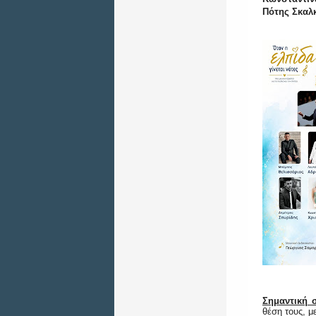
Πότης Σκαλ
Σημαντική 
θέση τους, μ