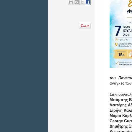
του Πανεπ
ανάγκες των
Στην συναυλί
Μπάμπης Β
Λευτέρης Α
Ειρήνη Καλ
Μαρία Καρλ
George Gur
Δημήτρης Σ
Κωνσταντίν