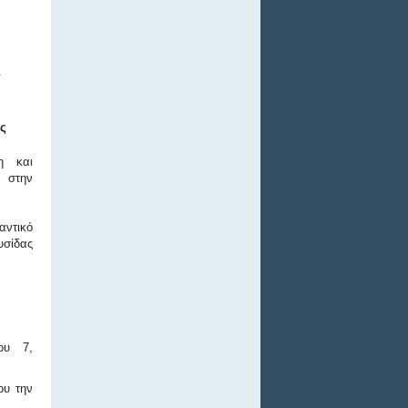
.
ς
η και
 στην
αντικό
υσίδας
ου 7,
ου την