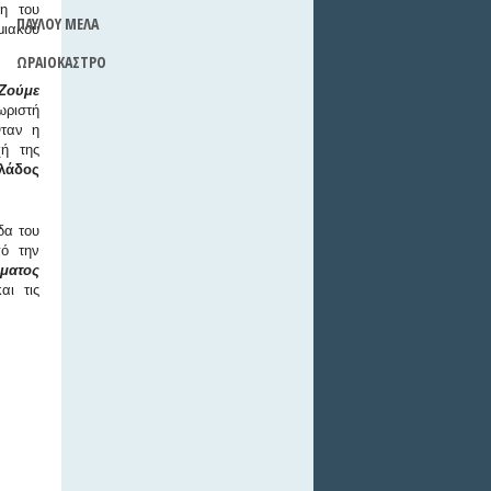
ση του
ΠΑΥΛΟΥ ΜΕΛΑ
μιακού
ΩΡΑΙΟΚΑΣΤΡΟ
 Ζούμε
ιστή
Όταν η
χή της
άδος
δα του
πό την
ματος
αι τις