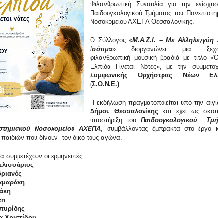
Φιλανθρωπική Συναυλία για την ενίσχυ
Παιδοογκολογικού Τμήματος του Πανεπιστη
Νοσοκομείου ΑΧΕΠΑ Θεσσαλονίκης.
Ο Σύλλογος «
Μ.Α.Ζ.Ι. – Με Αλληλεγγύη
Ισότιμα
» διοργανώνει μια ξεχωρ
φιλανθρωπική μουσική βραδιά με τίτλο «
Ελπίδα Γίνεται Νότες», με την συμμετο
Συμφωνικής Ορχήστρας Νέων Ελλ
(Σ.Ο.Ν.Ε.)
.
Η εκδήλωση πραγματοποιείται υπό την αιγί
Δήμου Θεσσαλονίκης
και έχει ως σκο
υποστήριξη του
Παιδοογκολογικού Τμή
ιστημιακού Νοσοκομείου ΑΧΕΠΑ
, συμβάλλοντας έμπρακτα στο έργο κ
 παιδιών που δίνουν τον δικό τους αγώνα.
α συμμετέχουν οι ερμηνευτές:
ελισσάριος
δριανός
αμαράκη
άκη
en
πυρίδης
α Χριστίδου