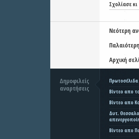
Σχολίασε κι 
Νεότερη α
Παλαιότερ
Αρχική σελ
Δημοφιλείς
Πρωτοσέλιδα
αναρτήσεις
Βίντεο απο τ
Βίντεο απο Κ
Δυτ. Θεσσαλον
απενεργοποίη
Βίντεο απο 