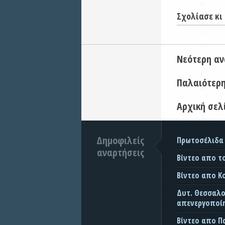
Σχολίασε κι 
Νεότερη α
Παλαιότερ
Αρχική σελ
Δημοφιλείς
Πρωτοσέλιδα
αναρτήσεις
Βίντεο απο τ
Βίντεο απο Κ
Δυτ. Θεσσαλον
απενεργοποίη
Βίντεο απο 