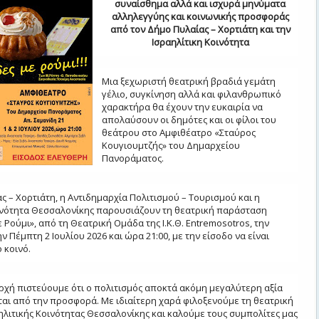
συναίσθημα αλλά και ισχυρά μηνύματα
αλληλεγγύης και κοινωνικής προσφοράς
από τον Δήμο Πυλαίας – Χορτιάτη και την
Ισραηλίτικη Κοινότητα
Μια ξεχωριστή θεατρική βραδιά γεμάτη
γέλιο, συγκίνηση αλλά και φιλανθρωπικό
χαρακτήρα θα έχουν την ευκαιρία να
απολαύσουν οι δημότες και οι φίλοι του
θεάτρου στο Αμφιθέατρο «Σταύρος
Κουγιουμτζής» του Δημαρχείου
Πανοράματος.
ς – Χορτιάτη, η Αντιδημαρχία Πολιτισμού – Τουρισμού και η
ινότητα Θεσσαλονίκης παρουσιάζουν τη θεατρική παράσταση
Ρούμι», από τη Θεατρική Ομάδα της Ι.Κ.Θ. Entremosotros, την
ην Πέμπτη 2 Ιουλίου 2026 και ώρα 21:00, με την είσοδο να είναι
 κοινό.
ρχή πιστεύουμε ότι ο πολιτισμός αποκτά ακόμη μεγαλύτερη αξία
αι από την προσφορά. Με ιδιαίτερη χαρά φιλοξενούμε τη θεατρική
ηλιτικής Κοινότητας Θεσσαλονίκης και καλούμε τους συμπολίτες μας