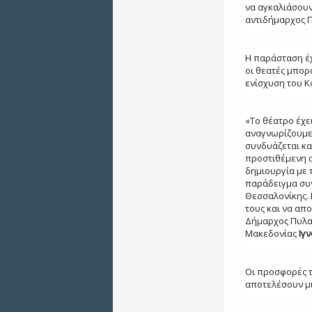
να αγκαλιάσουν
αντιδήμαρχος 
Η παράσταση έ
οι θεατές μπορ
ενίσχυση του Κ
«Το θέατρο έχε
αναγνωρίζουμε 
συνδυάζεται κα
προστιθέμενη α
δημιουργία με 
παράδειγμα συν
Θεσσαλονίκης. 
τους και να απ
Δήμαρχος Πυλαί
Μακεδονίας
Ιγν
Οι προσφορές τ
αποτελέσουν μι