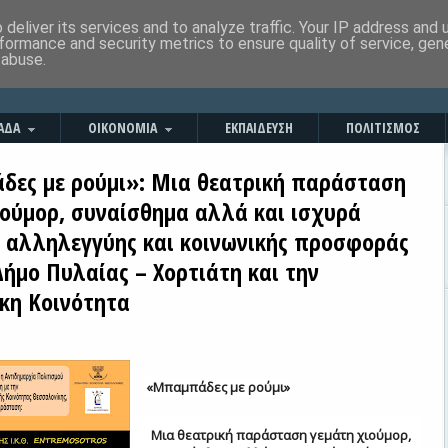
deliver its services and to analyze traffic. Your IP address and
formance and security metrics to ensure quality of service, ge
 abuse.
ΑΔΑ
ΟΙΚΟΝΟΜΙΑ
ΕΚΠΑΙΔΕΥΣΗ
ΠΟΛΙΤΙΣΜΟΣ
ες με ρούμι»: Μια θεατρική παράσταση
ιούμορ, συναίσθημα αλλά και ισχυρά
 αλληλεγγύης και κοινωνικής προσφοράς
ήμο Πυλαίας – Χορτιάτη και την
ικη Κοινότητα
«Μπαμπάδες με ρούμι»
Μια θεατρική παράσταση γεμάτη χιούμορ,