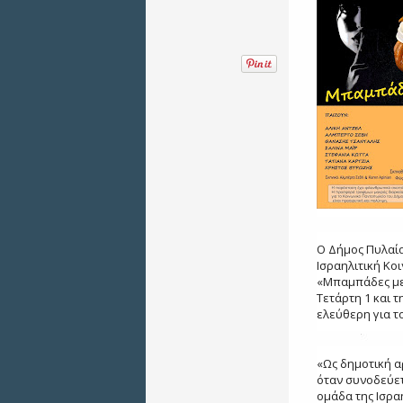
Ο Δήμος Πυλαία
Ισραηλιτική Κο
«Μπαμπάδες με 
Τετάρτη 1 και τ
ελεύθερη για το
«Ως δημοτική α
όταν συνοδεύετ
ομάδα της Ισρα