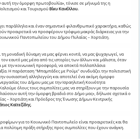
 αυτή την όμορφη πρωτοβουλία», τόνισε σε μήνυμά της η
Πολιτισμού και Τουρισμού
Βίκυ Κανέλλου.
χει παράλληλα και έναν σημαντικό φιλανθρωπικό χαρακτήρα, καθώς
ούν προαιρετικά να προσφέρουν τρόφιμα μακράς διάρκειας για την
οινωνικού Παντοπωλείου του Δήμου Πυλαίας – Χορτιάτη.
ι τη μοναδική δύναμη να μας φέρνει κοντά, να μας ψυχαγωγεί, να
τον εαυτό μας μέσα από τις ιστορίες των άλλων και μάλιστα, όταν
ι με την κοινωνική προσφορά, να αποκτά πολλαπλάσια
ξία. Η παράσταση “Μπαμπάδες με Ρούμι” συνδυάζει την πολιτιστική
την ουσιαστική αλληλεγγύη και αποτελεί ένα ακόμη όμορφο
εργασίας του Δήμου μας με την Ισραηλιτική Κοινότητα
Καλούμε όλους τους συμπολίτες μας να στηρίξουν με την παρουσία
ολαύσουν αυτή την όμορφη βραδιά στο Δήμο μας», δήλωσε σχετικά ο
ας – Χορτιάτη και Πρόεδρος της Ένωσης Δήμων Κεντρικής
άτιος Καϊτεζίδης
.
ροφίμων για το Κοινωνικό Παντοπωλείο είναι προαιρετικές και θα
α πολύτιμη πράξη στήριξης προς συμπολίτες που έχουν ανάγκη.