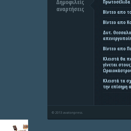
Δημοφιλείς
Πρωτοσέλιδα
αναρτήσεις
Βίντεο απο τ
Βίντεο απο Κ
Δυτ. Θεσσαλον
απενεργοποίη
Βίντεο απο 
Κλειστά θα π
γίνεται στου
Ωραιοκάστρου
Κλειστά τα σ
την επίσημη 
© 2013 avatonpress.