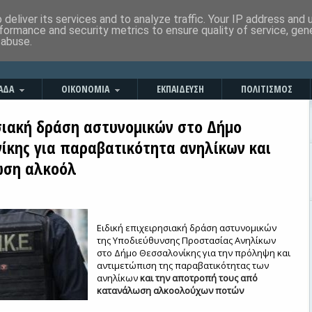
deliver its services and to analyze traffic. Your IP address and
formance and security metrics to ensure quality of service, ge
 abuse.
ΑΔΑ
ΟΙΚΟΝΟΜΙΑ
ΕΚΠΑΙΔΕΥΣΗ
ΠΟΛΙΤΙΣΜΟΣ
σιακή δράση αστυνομικών στο Δήμο
ίκης για παραβατικότητα ανηλίκων και
ωση αλκοόλ
Ειδική επιχειρησιακή δράση αστυνομικών
της Υποδιεύθυνσης Προστασίας Ανηλίκων
στο Δήμο Θεσσαλονίκης για την πρόληψη και
αντιμετώπιση της παραβατικότητας των
ανηλίκων
και την αποτροπή τους από
κατανάλωση αλκοολούχων ποτών