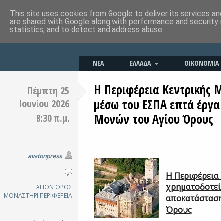
This site uses cookies from Google to deliver its services an
are shared with Google along with performance and security 
statistics, and to detect and address abuse.
ΝΕΑ
ΕΛΛΑΔΑ
ΟΙΚΟΝΟΜΙΑ
Η Περιφέρεια Κεντρικής 
Πέμπτη 25
μέσω του ΕΣΠΑ επτά έργ
Ιουνίου 2026
Μονών του Αγίου Όρους
8:30 π.μ.
avatonpress
Η Περιφέρεια
χρηματοδοτεί
ΑΓΙΟΝ ΟΡΟΣ
ΜΟΝΑΣΤΗΡΙ
ΠΕΡΙΦΕΡΕΙΑ
αποκατάσταση
Όρους