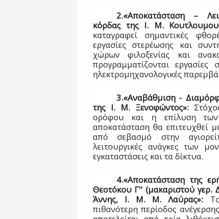
2.«Αποκατάσταση – Λει
κόρδας της Ι. Μ. Κουτλουμου
καταγραφεί σημαντικές φθορ
εργασίες στερέωσης και συντ
χώρων φιλοξενίας και ανακα
προγραμματίζονται εργασίες 
ηλεκτρομηχανολογικές παρεμβάσε
3.«Αναβάθμιση - Διαμόρ
της Ι. Μ. Ξενοφώντος»:
Στόχο
ορόφου και η επίλυση των 
αποκατάσταση θα επιτευχθεί μ
από σεβασμό στην αγιορείτ
λειτουργικές ανάγκες των μο
εγκαταστάσεις και τα δίκτυα.
4.«Αποκατάσταση της ερ
Θεοτόκου Γ'’ (μακαριστού γερ. 
Άννης, Ι. Μ. Μ. Λαύρας»:
Το 
πιθανότερη περίοδος ανέγερσης
αποτελείται από τρία λιθόκτι