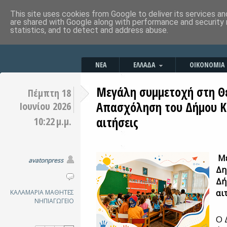
This site uses cookies from Google to deliver its services an
are shared with Google along with performance and security 
statistics, and to detect and address abuse.
ΝΕΑ
ΕΛΛΑΔΑ
ΟΙΚΟΝΟΜΙΑ
Μεγάλη συμμετοχή στη Θε
Πέμπτη 18
Απασχόληση του Δήμου Κα
Ιουνίου 2026
αιτήσεις
10:22 μ.μ.
Μ
avatonpress
Δη
Δή
αι
ΚΑΛΑΜΑΡΙΑ
ΜΑΘΗΤΕΣ
ΝΗΠΙΑΓΩΓΕΙΟ
Ο 