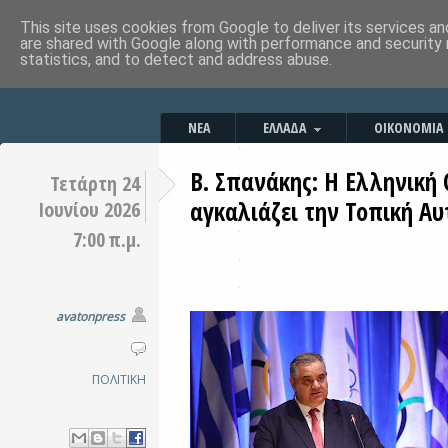
This site uses cookies from Google to deliver its services an
are shared with Google along with performance and security 
statistics, and to detect and address abuse.
ΝΕΑ
ΕΛΛΑΔΑ
ΟΙΚΟΝΟΜΙΑ
Β. Σπανάκης: Η Ελληνική
Τετάρτη 24
αγκαλιάζει την Τοπική Αυ
Ιουνίου 2026
7:00 π.μ.
avatonpress
ΠΟΛΙΤΙΚΗ