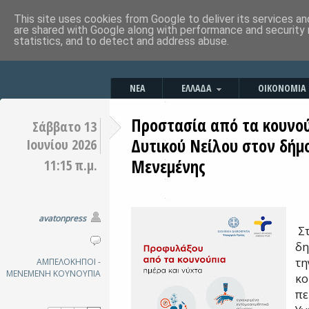
This site uses cookies from Google to deliver its services an
are shared with Google along with performance and security 
statistics, and to detect and address abuse.
ΝΕΑ
ΕΛΛΑΔΑ
ΟΙΚΟΝΟΜΙΑ
Προστασία από τα κουνού
Σάββατο 13
Δυτικού Νείλου στον δή
Ιουνίου 2026
Μενεμένης
11:15 π.μ.
avatonpress
Σ
δη
τη
ΑΜΠΕΛΟΚΗΠΟΙ -
ΜΕΝΕΜΕΝΗ
ΚΟΥΝΟΥΠΙΑ
κο
πε