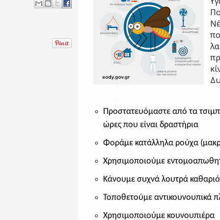
Υγ
Πο
Νέ
πο
λα
πρ
κί
Δυ
Προστατευόμαστε από τα τσιμπ
ώρες που είναι δραστήρια
Φοράμε κατάλληλα ρούχα (μακρι
Χρησιμοποιούμε εντομοαπωθητ
Κάνουμε συχνά λουτρά καθαριό
Τοποθετούμε αντικουνουπικά πλ
Χρησιμοποιούμε κουνουπιέρα