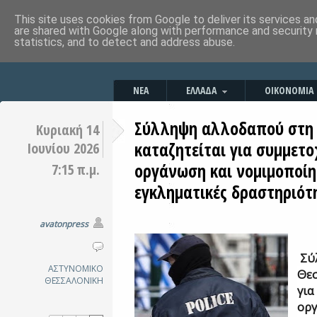
This site uses cookies from Google to deliver its services an
are shared with Google along with performance and security 
statistics, and to detect and address abuse.
ΝΕΑ
ΕΛΛΑΔΑ
ΟΙΚΟΝΟΜΙΑ
Σύλληψη αλλοδαπού στη
Κυριακή 14
καταζητείται για συμμετο
Ιουνίου 2026
οργάνωση και νομιμοποί
7:15 π.μ.
εγκληματικές δραστηριότ
avatonpress
Σύ
ΑΣΤΥΝΟΜΙΚΟ
Θεσ
ΘΕΣΣΑΛΟΝΙΚΗ
για
οργ