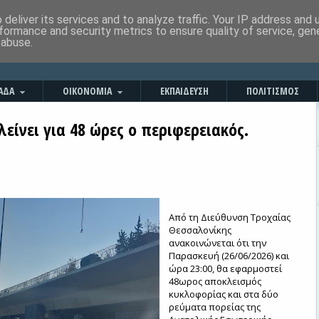
deliver its services and to analyze traffic. Your IP address and
formance and security metrics to ensure quality of service, ge
 abuse.
ΑΔΑ
ΟΙΚΟΝΟΜΙΑ
ΕΚΠΑΙΔΕΥΣΗ
ΠΟΛΙΤΙΣΜΟΣ
Κλείνει για 48 ώρες ο περιφερειακός.
Από τη Διεύθυνση Τροχαίας
Θεσσαλονίκης
ανακοινώνεται ότι την
Παρασκευή (26/06/2026) και
ώρα 23:00, θα εφαρμοστεί
48ωρος αποκλεισμός
κυκλοφορίας και στα δύο
ρεύματα πορείας της