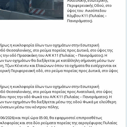
Ανατολικής Εσωτερικής
Περιφερειακής Οδού, στο
ύψος του
Ανισόπεδου
Κόμβου Κ11 (Πυλαίας –
Πανοράματος).
λήρως η κυκλοφορία όλων των οχημάτων στην Εσωτερική
δό Θεσσαλονίκης, στο ρεύμα πορείας προς Δυτικά, στο ύψος της
ς την οδό Πρασακάκη του Α/Κ Κ11 (Πυλαίας – Πανοράματος). Η
ων των οχημάτων θα διεξάγεται με κατάλληλη σήμανση μέσω των
, Τζων Κένεντυ και Ελαιώνων όπου τα οχήματα θα εισέρχονται εκ
ερική Περιφερειακή οδό, στο ρεύμα πορείας προς Δυτικά, στο ύψος
λήρως η κυκλοφορία όλων των οχημάτων στην Εσωτερική
δό Θεσσαλονίκης, στο ρεύμα πορείας προς Ανατολικά, στο ύψος
δου προς την οδό Φωκά του Α/Κ Κ11 (Πυλαίας – Πανοράματος). Η
ων των οχημάτων θα διεξάγεται μέσω της οδού Φωκά με ελεύθερη
θύνσεων μέσω του κέντρου πόλης.
/06/2026) και περί ώρα 05:00, θα εφαρμοστεί επιπροσθέτως
κλοφορίας και στα δύο ρεύματα πορείας της αερογέφυρας Πυλαίας