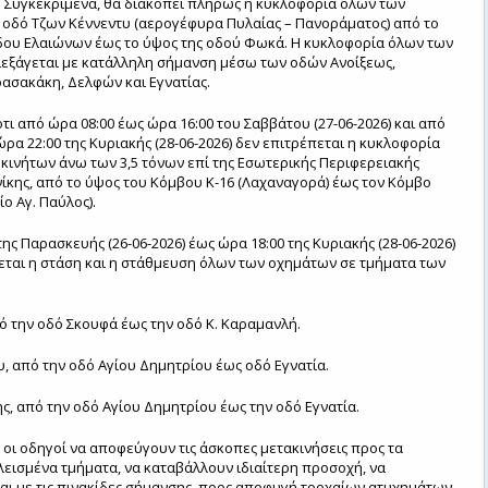
 Συγκεκριμένα, θα διακοπεί πλήρως η κυκλοφορία όλων των
οδό Τζων Κέννεντυ (αερογέφυρα Πυλαίας – Πανοράματος) από το
δου Ελαιώνων έως το ύψος της οδού Φωκά. Η κυκλοφορία όλων των
εξάγεται με κατάλληλη σήμανση μέσω των οδών Ανοίξεως,
ασακάκη, Δελφών και Εγνατίας.
τι από ώρα 08:00 έως ώρα 16:00 του Σαββάτου (27-06-2026) και από
ώρα 22:00 της Κυριακής (28-06-2026) δεν επιτρέπεται η κυκλοφορία
ινήτων άνω των 3,5 τόνων επί της Εσωτερικής Περιφερειακής
κης, από το ύψος του Κόμβου Κ-16 (Λαχαναγορά) έως τον Κόμβο
ο Αγ. Παύλος).
της Παρασκευής (26-06-2026) έως ώρα 18:00 της Κυριακής (28-06-2026)
εται η στάση και η στάθμευση όλων των οχημάτων σε τμήματα των
πό την οδό Σκουφά έως την οδό Κ. Καραμανλή.
ου, από την οδό Αγίου Δημητρίου έως οδό Εγνατία.
ης, από την οδό Αγίου Δημητρίου έως την οδό Εγνατία.
οι οδηγοί να αποφεύγουν τις άσκοπες μετακινήσεις προς τα
ισμένα τμήματα, να καταβάλλουν ιδιαίτερη προσοχή, να
ι με τις πινακίδες σήμανσης, προς αποφυγή τροχαίων ατυχημάτων