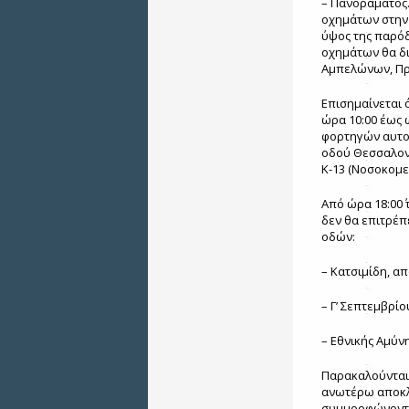
– Πανοράματος.
οχημάτων στην 
ύψος της παρό
οχημάτων θα δι
Αμπελώνων, Πρ
Επισημαίνεται ό
ώρα 10:00 έως 
φορτηγών αυτοκ
οδού Θεσσαλονί
Κ-13 (Νοσοκομεί
Από ώρα 18:00΄ 
δεν θα επιτρέπ
οδών:
– Κατσιμίδη, α
– Γ’ Σεπτεμβρί
– Εθνικής Αμύν
Παρακαλούνται 
ανωτέρω αποκλε
συμμορφώνοντα