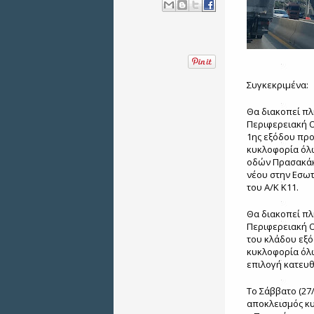
Συγκεκριμένα:
Θα διακοπεί π
Περιφερειακή Ο
1ης εξόδου προ
κυκλοφορία όλ
οδών Πρασακάκη
νέου στην Εσωτ
του Α/Κ Κ11.
Θα διακοπεί π
Περιφερειακή Ο
του κλάδου εξό
κυκλοφορία όλ
επιλογή κατευ
Το Σάββατο (27
αποκλεισμός κυ