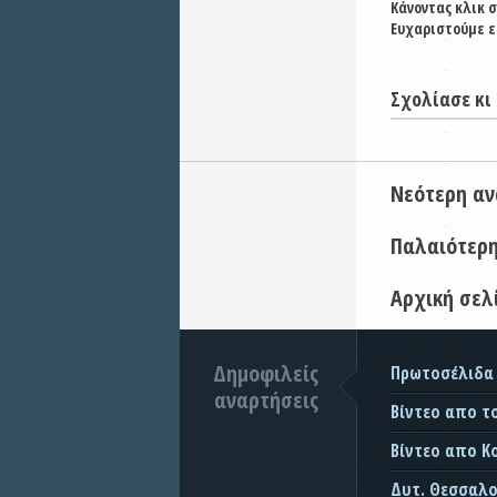
Κάνοντας κλικ 
Ευχαριστούμε ε
Σχολίασε κι 
Νεότερη α
Παλαιότερ
Αρχική σελ
Δημοφιλείς
Πρωτοσέλιδα
αναρτήσεις
Βίντεο απο τ
Βίντεο απο Κ
Δυτ. Θεσσαλον