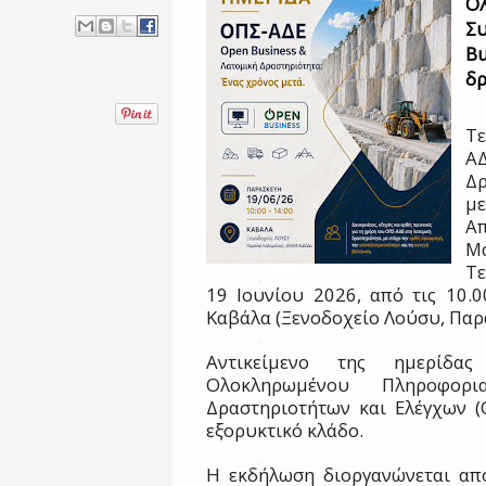
Ο
Συ
Bu
δρ
Τ
ΑΔ
Δ
με
Α
Μα
Τε
19 Ιουνίου 2026, από τις 10.00
Καβάλα (Ξενοδοχείο Λούσυ, Παρ
Αντικείμενο της ημερίδα
Ολοκληρωμένου Πληροφορι
Δραστηριοτήτων και Ελέγχων (
εξορυκτικό κλάδο.
Η εκδήλωση διοργανώνεται απ