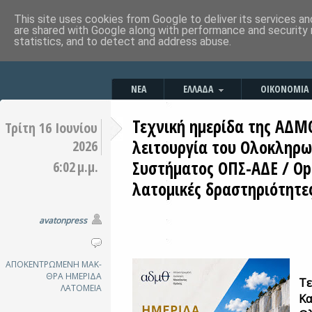
This site uses cookies from Google to deliver its services an
are shared with Google along with performance and security 
statistics, and to detect and address abuse.
ΝΕΑ
ΕΛΛΑΔΑ
ΟΙΚΟΝΟΜΙΑ
Τεχνική ημερίδα της ΑΔΜ
Τρίτη 16 Ιουνίου
λειτουργία του Ολοκληρ
2026
Συστήματος ΟΠΣ-ΑΔΕ / Ope
6:02 μ.μ.
λατομικές δραστηριότητε
avatonpress
ΑΠΟΚΕΝΤΡΩΜΕΝΗ ΜΑΚ-
ΘΡΑ
ΗΜΕΡΙΔΑ
Τε
ΛΑΤΟΜΕΙΑ
Κα