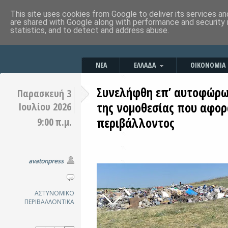
This site uses cookies from Google to deliver its services an
are shared with Google along with performance and security 
statistics, and to detect and address abuse.
ΝΕΑ
ΕΛΛΑΔΑ
ΟΙΚΟΝΟΜΙΑ
Συνελήφθη επ’ αυτοφώρω
Παρασκευή 3
της νομοθεσίας που αφο
Ιουλίου 2026
περιβάλλοντος
9:00 π.μ.
avatonpress
ΑΣΤΥΝΟΜΙΚΟ
ΠΕΡΙΒΑΛΛΟΝΤΙΚΑ